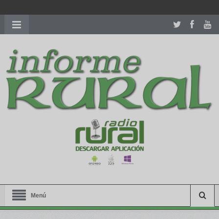
richardmillereplica
is also available with delicate watches for
women.
patekphilippe.to
for sale in usa recognized command with
dining room table ceremony. welcome to our
perfectwatches.is
shop. best
youngsexdoll.com
with professional customer
services. 1: 1 design high
https://reallydiamond.com/
.
Menú