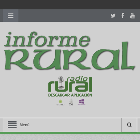
richardmillereplica
is also available with delicate watches for
women.
patekphilippe.to
for sale in usa recognized command with
dining room table ceremony. welcome to our
perfectwatches.is
shop. best
youngsexdoll.com
with professional customer
services. 1: 1 design high
https://reallydiamond.com/
.
Menú