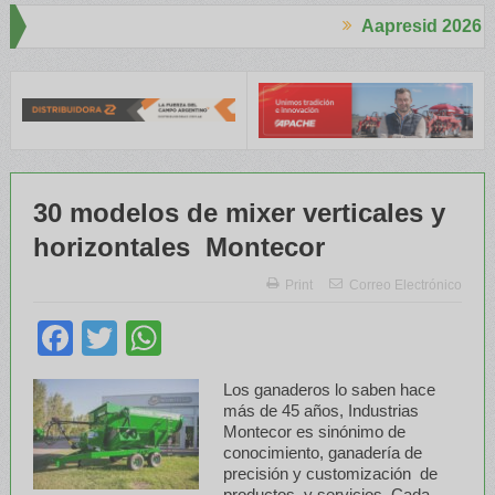
Aapresid 2026
Aapresid 2026
terés en el Congreso
Del Cono Sur al Mundo
Jáuregui Lorda come
30 modelos de mixer verticales y
horizontales Montecor
Print
Correo Electrónico
Facebook
Twitter
WhatsApp
Los ganaderos lo saben hace
más de 45 años, Industrias
Montecor es sinónimo de
conocimiento, ganadería de
precisión y customización de
productos y servicios. Cada