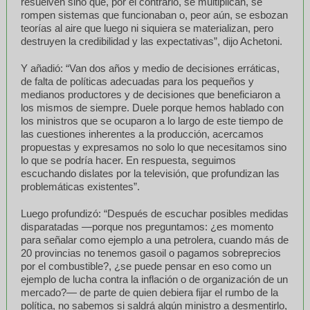
resuelven sino que, por el contrario, se multiplican, se
rompen sistemas que funcionaban o, peor aún, se esbozan
teorías al aire que luego ni siquiera se materializan, pero
destruyen la credibilidad y las expectativas”, dijo Achetoni.
Y añadió: “Van dos años y medio de decisiones erráticas,
de falta de políticas adecuadas para los pequeños y
medianos productores y de decisiones que beneficiaron a
los mismos de siempre. Duele porque hemos hablado con
los ministros que se ocuparon a lo largo de este tiempo de
las cuestiones inherentes a la producción, acercamos
propuestas y expresamos no solo lo que necesitamos sino
lo que se podría hacer. En respuesta, seguimos
escuchando dislates por la televisión, que profundizan las
problemáticas existentes”.
Luego profundizó: “Después de escuchar posibles medidas
disparatadas —porque nos preguntamos: ¿es momento
para señalar como ejemplo a una petrolera, cuando más de
20 provincias no tenemos gasoil o pagamos sobreprecios
por el combustible?, ¿se puede pensar en eso como un
ejemplo de lucha contra la inflación o de organización de un
mercado?— de parte de quien debiera fijar el rumbo de la
política, no sabemos si saldrá algún ministro a desmentirlo,