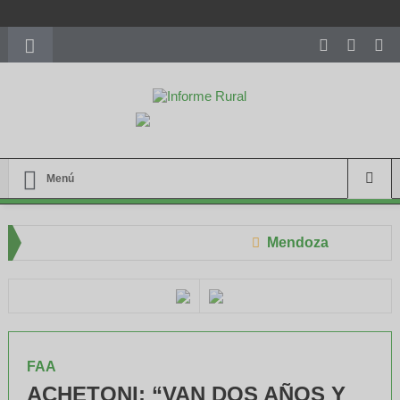
richardmillereplica
is also available with delicate watches for
women.
patekphilippe.to
for sale in usa recognized command with
dining room table ceremony. welcome to our
perfectwatches.is
shop. best
youngsexdoll.com
with professional customer
services. 1: 1 design high
https://reallydiamond.com/
.
Menú
Mendoza
s cerró el XXXIV Congreso Aapresid
El RENATRE y el INTA capaci
FAA
ACHETONI: “VAN DOS AÑOS Y