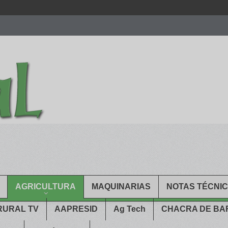
men.
patekphilippe.to
for sale in usa recognized command with dining 
gn high
https://reallydiamond.com/
.
AGRICULTURA
MAQUINARIAS
NOTAS TÉCNI
RURAL TV
AAPRESID
Ag Tech
CHACRA DE B