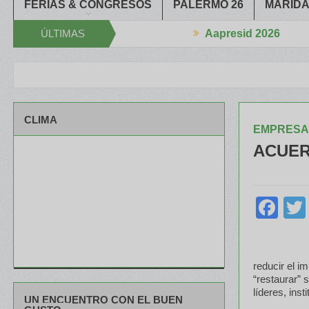
FERIAS & CONGRESOS
PALERMO 26
MARIDA
ÚLTIMAS
Aapresid 2026
ogía se estrechan la Mano
El portfolio de ILLINOIS despertó much
NOTICIAS
CLIMA
EMPRESA
ACUER
Fa
reducir el i
“restaurar” 
líderes, ins
UN ENCUENTRO CON EL BUEN