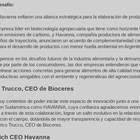
esafío:
avanna sellaron una alianza estratégica para la elaboración de prod
s
presa líder en biotecnología agropecuaria que tiene como horizonte 
 en emisiones de carbono, y Havanna, compañía productora de alime
ños de trayectoria, anunciaron un acuerdo de complementariedad cien
ara el desarrollo de productos con menor huella ambiental en Argentin
 pensar en los desafíos futuros de la industria alimentaria y la dema
e por parte de los consumidores, las dos empresas entendieron que
linear acciones concretas para generar alimentos de alta calidad me
oductivas amigables con el ambiente y regenerativas del agroecosis
 Trucco, CEO de Bioceres
 contentos de poder iniciar este espacio de innovación junto a una
 en Sudamérica como HAVANNA, cuya confianza agradecemos eno
 través de esta colaboración, lograr un salto evolutivo en la relación
con el campo, dotándola de mayor transparencia y capacidad de res
rico Trucco, CEO de Bioceres.
rich CEO Havanna