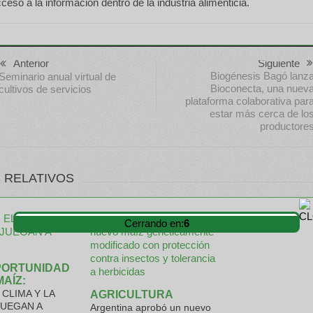
cceso a la información dentro de la industria alimenticia.
Anterior
Siguiente
Biogénesis Bagó lanz
Seminario anual virtual de
Bioconecta, una nuev
cultivos de servicios
plataforma colaborativa par
estar más cerca de lo
productore
 RELATIVOS
Cerrando en:
4
PORTUNIDAD
MAÍZ:
CLIMA Y LA
AGRICULTURA
JUEGAN A
Argentina aprobó un nuevo