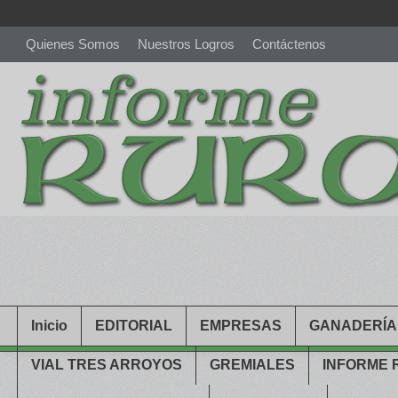
Quienes Somos
Nuestros Logros
Contáctenos
richardmillereplica
is also available with delicate watches for wo
youngsexdoll.com
with professional customer services. 1: 1 desi
Inicio
EDITORIAL
EMPRESAS
GANADERÍA
VIAL TRES ARROYOS
GREMIALES
INFORME 