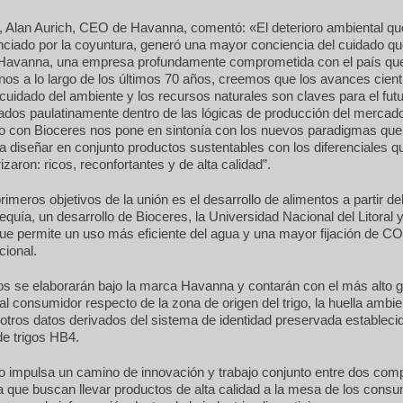
, Alan Aurich, CEO de Havanna, comentó: «El deterioro ambiental que
ciado por la coyuntura, generó una mayor conciencia del cuidado que
 Havanna, una empresa profundamente comprometida con el país q
inos a lo largo de los últimos 70 años, creemos que los avances cient
cuidado del ambiente y los recursos naturales son claves para el fut
ados paulatinamente dentro de las lógicas de producción del mercado
o con Bioceres nos pone en sintonía con los nuevos paradigmas que
a diseñar en conjunto productos sustentables con los diferenciales 
izaron: ricos, reconfortantes y de alta calidad”.
rimeros objetivos de la unión es el desarrollo de alimentos a partir d
sequía, un desarrollo de Bioceres, la Universidad Nacional del Litoral y
 permite un uso más eficiente del agua y una mayor fijación de C
cional.
os se elaborarán bajo la marca Havanna y contarán con el más alto 
al consumidor respecto de la zona de origen del trigo, la huella ambie
otros datos derivados del sistema de identidad preservada establecid
de trigos HB4.
o impulsa un camino de innovación y trabajo conjunto entre dos com
a que buscan llevar productos de alta calidad a la mesa de los cons