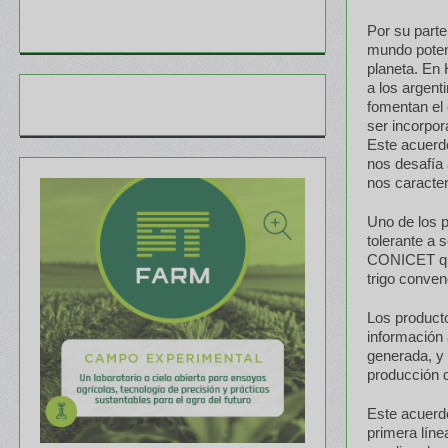
Por su parte
mundo poten
planeta. En
a los argent
fomentan el 
ser incorpor
Este acuerd
nos desafía 
nos caracter
Uno de los p
tolerante a 
CONICET que
trigo conven
Los product
información 
generada, y 
producción 
Este acuerd
primera líne