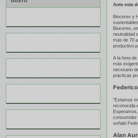
GUSTO
Ante este d
Bioceres y H
sustentable
Bioceres, em
neutralidad
más de 70 a
productivo p
A la hora de
más exigent
necesario de
prácticas pr
Federico
“Estamos muy
reconocida
Esperamos, a
consumidor 
señaló Fede
Alan Au