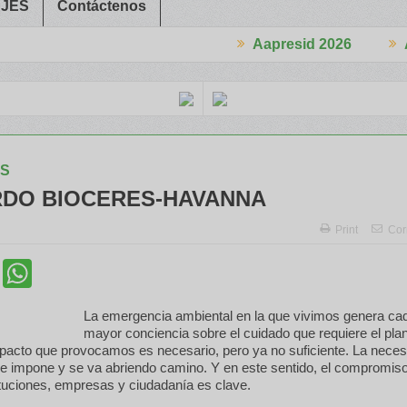
JES
Contáctenos
Aapresid 2026
Aapresid 20
o interés en el Congreso
Del Cono Sur al Mundo
Jáuregui Lorda c
S
DO BIOCERES-HAVANNA
Print
Cor
cebook
Twitter
WhatsApp
La emergencia ambiental en la que vivimos genera ca
mayor conciencia sobre el cuidado que requiere el pla
mpacto que provocamos es necesario, pero ya no suficiente. La nece
se impone y se va abriendo camino. Y en este sentido, el compromiso
tituciones, empresas y ciudadanía es clave.