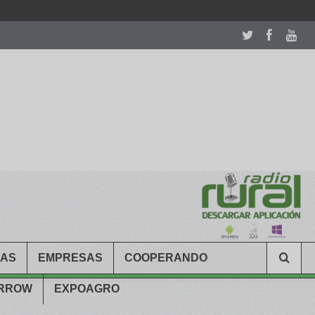
room table ceremony. welcome to our
perfectwatches.is
shop. best
CAS
EMPRESAS
COOPERANDO
ARROW
EXPOAGRO