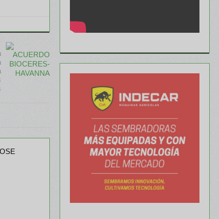
a
a
a
s
s