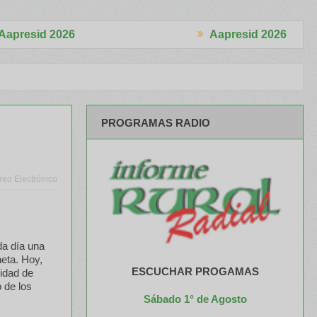
26
Aapresid 2026
omercializó 4.870 cabezas
El Congreso se palpitó en el BCR Agte
PROGRAMAS RADIO
reo Electrónico
da día una
neta. Hoy,
ESCUCHAR PROGAMAS
sidad de
 de los
Sábado 1° de Agosto