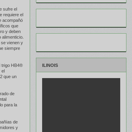
 sufre el
 requiere el
ue acompañó
íficos que
uro y deben
 alimenticio.
 se vienen y
que siempre
ILINOIS
el trigo HB4®
 el
O2 que un
grado de
ntal
o para la
pañías de
umidores y