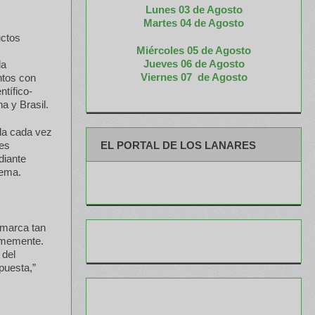
Lunes 03 de Agosto
M
artes 04 de Agosto
uctos
Miércoles 05 de
Agosto
Jueves 06 de Agosto
la
Viernes 07 de Agosto
ntos con
tífico-
a y Brasil.
nda cada vez
EL PORTAL DE LOS LANARES
 es
diante
tema.
 marca tan
rmemente.
 del
puesta,”