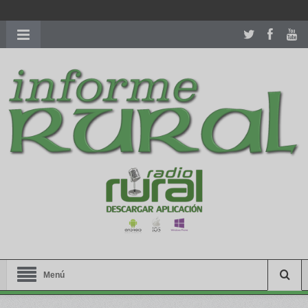
richardmillereplica
is also available with delicate watches for
women.
patekphilippe.to
for sale in usa recognized command with
dining room table ceremony. welcome to our
perfectwatches.is
shop. best
youngsexdoll.com
with professional customer
services. 1: 1 design high
https://reallydiamond.com/
.
Menú