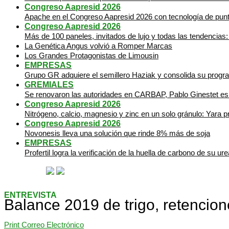
Congreso Aapresid 2026
Apache en el Congreso Aapresid 2026 con tecnología de punta
Congreso Aapresid 2026
Más de 100 paneles, invitados de lujo y todas las tendencias:
La Genética Angus volvió a Romper Marcas
Los Grandes Protagonistas de Limousin
EMPRESAS
Grupo GR adquiere el semillero Haziak y consolida su progra
GREMIALES
Se renovaron las autoridades en CARBAP, Pablo Ginestet es 
Congreso Aapresid 2026
Nitrógeno, calcio, magnesio y zinc en un solo gránulo: Yara 
Congreso Aapresid 2026
Novonesis lleva una solución que rinde 8% más de soja
EMPRESAS
Profertil logra la verificación de la huella de carbono de su u
ENTREVISTA
Balance 2019 de trigo, retencio
Print
Correo Electrónico