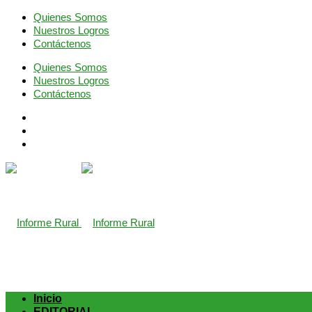
Quienes Somos
Nuestros Logros
Contáctenos
Quienes Somos
Nuestros Logros
Contáctenos
richardmillereplica
is also available with delicate watches for wome
Inicio
EDITORIAL