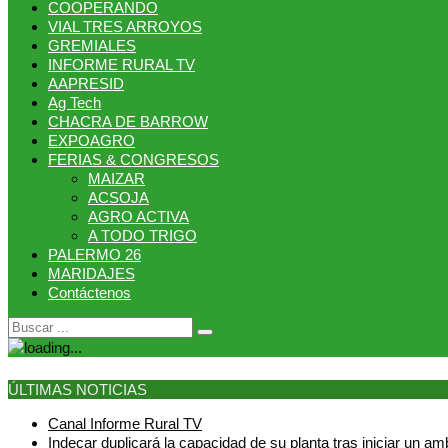
COOPERANDO
VIAL TRES ARROYOS
GREMIALES
INFORME RURAL TV
AAPRESID
Ag Tech
CHACRA DE BARROW
EXPOAGRO
FERIAS & CONGRESOS
MAIZAR
ACSOJA
AGRO ACTIVA
A TODO TRIGO
PALERMO 26
MARIDAJES
Contáctenos
ÚLTIMAS NOTICIAS
Canal Informe Rural TV
Indecar duplicará la capacidad de su planta tras iniciar un a