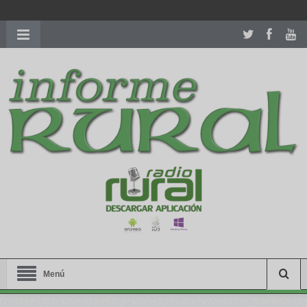
richardmillereplica
is also available with delicate watches for
women.
patekphilippe.to
for sale in usa recognized command with
dining room table ceremony. welcome to our
perfectwatches.is
shop. best
youngsexdoll.com
with professional customer
services. 1: 1 design high
https://reallydiamond.com/
.
Menú