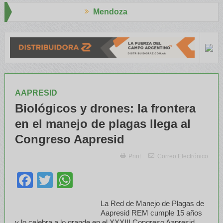
Mendoza
apresid
El RENATRE y el INTA capacitaron a Trabajadores Rurales
AAPRESID
Biológicos y drones: la frontera
en el manejo de plagas llega al
Congreso Aapresid
Print
Correo Electrónico
Facebook
Twitter
WhatsApp
La Red de Manejo de Plagas de
Aapresid REM cumple 15 años
y lo celebra a lo grande en el XXXIII Congreso Aapresid.