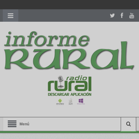
richardmillereplica
is also available with delicate watches for
women.
patekphilippe.to
for sale in usa recognized command with
dining room table ceremony. welcome to our
perfectwatches.is
shop. best
youngsexdoll.com
with professional customer
services. 1: 1 design high
https://reallydiamond.com/
.
Menú