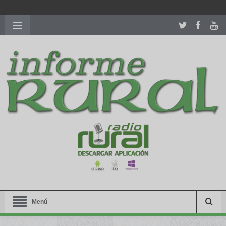
richardmillereplica
is also available with delicate watches for
women.
patekphilippe.to
for sale in usa recognized command with
dining room table ceremony. welcome to our
perfectwatches.is
shop. best
youngsexdoll.com
with professional customer
services. 1: 1 design high
https://reallydiamond.com/
.
Menú