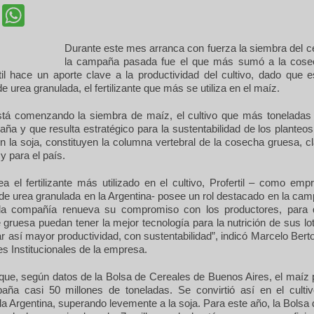
cebook
Twitter
WhatsApp
Durante este mes arranca con fuerza la siembra del c
la campaña pasada fue el que más sumó a la cosec
til hace un aporte clave a la productividad del cultivo, dado que e
e urea granulada, el fertilizante que más se utiliza en el maíz.
stá comenzando la siembra de maíz, el cultivo que más toneladas 
ña y que resulta estratégico para la sustentabilidad de los planteos
n la soja, constituyen la columna vertebral de la cosecha gruesa, c
y para el país.
ea el fertilizante más utilizado en el cultivo, Profertil – como emp
 de urea granulada en la Argentina- posee un rol destacado en la ca
“la compañía renueva su compromiso con los productores, para
ruesa puedan tener la mejor tecnología para la nutrición de sus lot
ar así mayor productividad, con sustentabilidad”, indicó Marcelo Berto
s Institucionales de la empresa.
que, según datos de la Bolsa de Cereales de Buenos Aires, el maíz p
aña casi 50 millones de toneladas. Se convirtió así en el cult
a Argentina, superando levemente a la soja. Para este año, la Bols