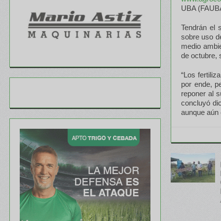
UBA (FAUBA
Tendrán el 
sobre uso d
medio ambien
de octubre, 
“Los fertili
por ende, p
reponer al s
concluyó di
aunque aún d