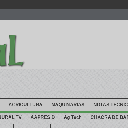
men.
patekphilippe.to
for sale in usa recognized command with dining 
gn high
https://reallydiamond.com/
.
AGRICULTURA
MAQUINARIAS
NOTAS TÉCNI
RURAL TV
AAPRESID
Ag Tech
CHACRA DE B