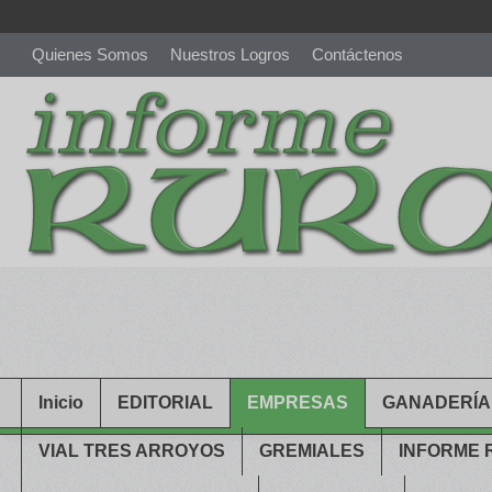
Quienes Somos
Nuestros Logros
Contáctenos
richardmillereplica
is also available with delicate watches for wo
youngsexdoll.com
with professional customer services. 1: 1 desi
Inicio
EDITORIAL
EMPRESAS
GANADERÍA
VIAL TRES ARROYOS
GREMIALES
INFORME 