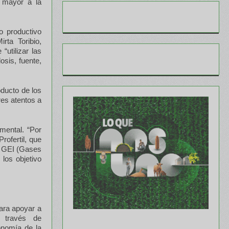
e mayor a la
o productivo
rta Toribio,
“utilizar las
sis, fuente,
oducto de los
res atentos a
amental. “Por
rofertil, que
de GEI (Gases
los objetivo
para apoyar a
 través de
onomía de la