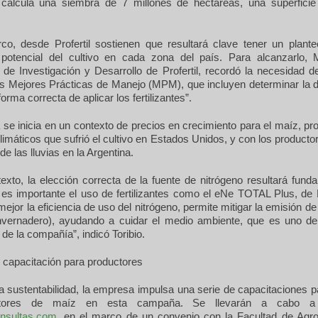
calcula una siembra de 7 millones de hectáreas, una superfici
o, desde Profertil sostienen que resultará clave tener un plante
 potencial del cultivo en cada zona del país. Para alcanzarlo, Mi
de Investigación y Desarrollo de Profertil, recordó la necesidad de 
 Mejores Prácticas de Manejo (MPM), que incluyen determinar la do
rma correcta de aplicar los fertilizantes”.
e inicia en un contexto de precios en crecimiento para el maíz, pr
imáticos que sufrió el cultivo en Estados Unidos, y con los producto
de las lluvias en la Argentina.
xto, la elección correcta de la fuente de nitrógeno resultará fund
es importante el uso de fertilizantes como el eNe TOTAL Plus, de P
jor la eficiencia de uso del nitrógeno, permite mitigar la emisión 
nvernadero), ayudando a cuidar el medio ambiente, que es uno de 
 de la compañía”, indicó Toribio.
 capacitación para productores
a sustentabilidad, la empresa impulsa una serie de capacitaciones 
ctores de maíz en esta campaña. Se llevarán a cabo a
nsultas.com
, en el marco de un convenio con la Facultad de Agr