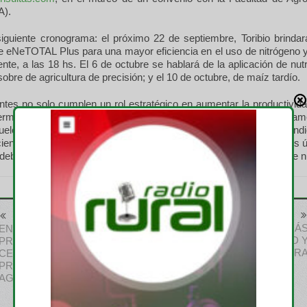
).
siguiente cronograma: el próximo 22 de septiembre, Toribio brindar
e eNeTOTAL Plus para una mayor eficiencia en el uso de nitrógeno y
te, a las 18 hs. El 6 de octubre se hablará de la aplicación de nutr
sobre de agricultura de precisión; y el 10 de octubre, de maíz tardío.
zantes no solo cumplen un rol estratégico en aumentar la productivida
ermitir una mayor disponibilidad de alimentos, sino que son fundam
uelo los nutrientes que las plantas extraen para su crecimiento”, indi
ciendo que “en ese sentido, la Argentina ha mejorado mucho en los ú
ebe seguir haciéndolo, para asegurar una adecuada reposición de nu
Anterior
Siguiente
BERTINI MOSTRARÁ MÁ
ENTREGARON LAS
AGILIDAD, CAPACIDAD 
PRIMERAS
EFICIENCIA DE SIEMBR
CERTIFICACIONES A
PRODUCTORES
AGROECOLÓGICOS