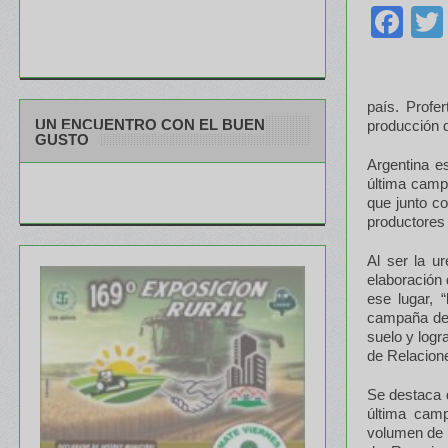
Fa
país. Profer
UN ENCUENTRO CON EL BUEN
producción d
GUSTO
Argentina e
última campa
que junto co
productores 
Al ser la ur
elaboración
ese lugar, 
campaña de g
suelo y logr
de Relacione
Se destaca 
última camp
volumen de l