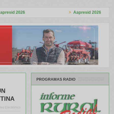
Aapresid 2026
ializó 4.870 cabezas
El Congreso se palpitó en el BCR Agtech Fo
PROGRAMAS RADIO
UN
TINA
reo Electrónico