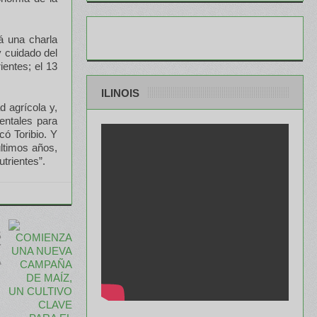
á una charla
 cuidado del
ientes; el 13
ILINOIS
d agrícola y,
entales para
có Toribio. Y
ltimos años,
trientes”.
S
Y
A