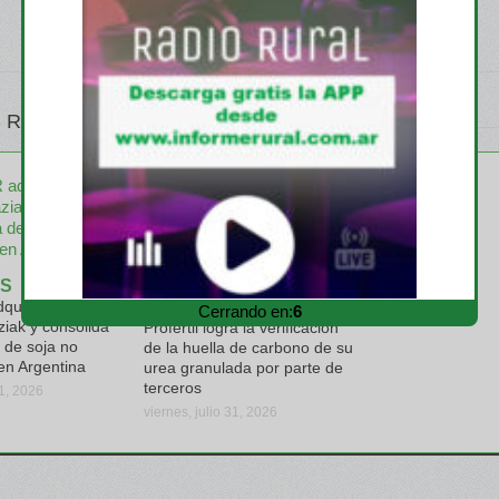
 RELATIVOS
S
quiere el
EMPRESAS
Cerrando en:
4
ziak y consolida
Profertil logra la verificación
 de soja no
de la huella de carbono de su
en Argentina
urea granulada por parte de
terceros
31, 2026
viernes, julio 31, 2026