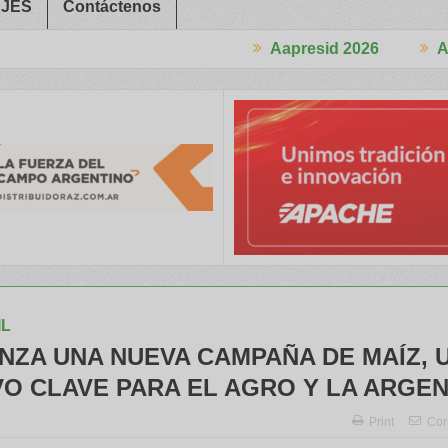
JES
Contáctenos
Aapresid 2026
Aapresid 2026
erés en el Congreso
Del Cono Sur al Mundo
Jáuregui Lorda comerc
IL
NZA UNA NUEVA CAMPAÑA DE MAÍZ, 
VO CLAVE PARA EL AGRO Y LA ARGEN
Print
Cor