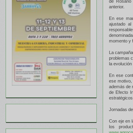
de Rosario 
anterior.
En ese marc
ajustado al
responsable 
denominadas
momento y fo
La campaña s
problemas cl
la evolución 
En ese conte
ese motivo, 
además de me
de Efecto I
estratégicos
Jornadas de
Con eje en l
los produ
www.agroco