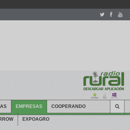
room table ceremony. welcome to our
perfectwatches.is
shop. best
CAS
EMPRESAS
COOPERANDO
ARROW
EXPOAGRO