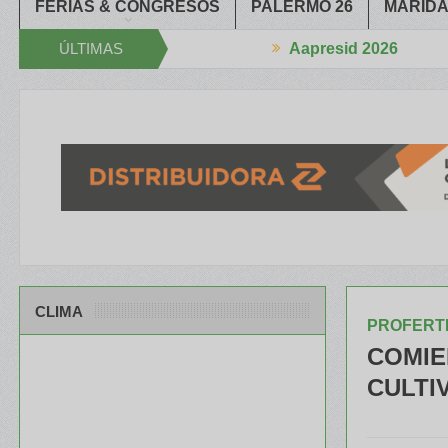
FERIAS & CONGRESOS
PALERMO 26
MARIDA
ÚLTIMAS
Aapresid 2026
se estrechan la Mano
El portfolio de ILLINOIS despertó mucho int
NOTICIAS
CLIMA
PROFERT
COMIE
CULTI