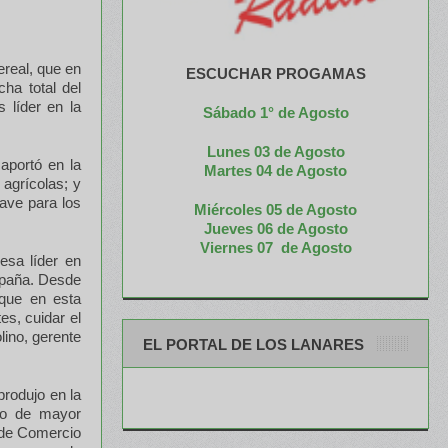
ereal, que en
ESCUCHAR PROGAMAS
ha total del
s líder en la
Sábado 1° de Agosto
Lunes 03 de Agosto
aportó en la
M
artes 04 de Agosto
 agrícolas; y
lave para los
Miércoles 05 de
Agosto
Jueves 06 de Agosto
Viernes 07 de Agosto
resa líder en
mpaña. Desde
 que en esta
es, cuidar el
lino, gerente
EL PORTAL DE LOS LANARES
rodujo en la
ivo de mayor
a de Comercio