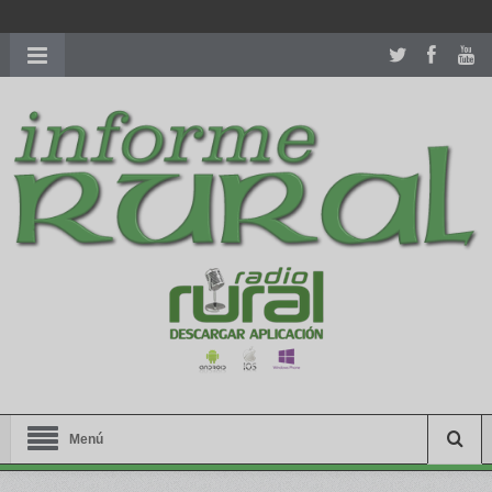
richardmillereplica
is also available with delicate watches for
women.
patekphilippe.to
for sale in usa recognized command with
dining room table ceremony. welcome to our
perfectwatches.is
shop. best
youngsexdoll.com
with professional customer
services. 1: 1 design high
https://reallydiamond.com/
.
Menú