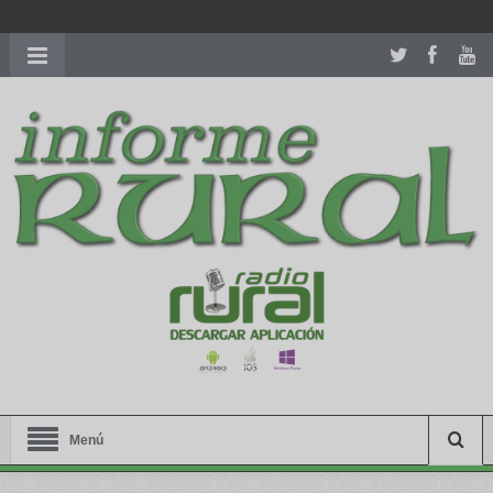
richardmillereplica
is also available with delicate watches for
women.
patekphilippe.to
for sale in usa recognized command with
dining room table ceremony. welcome to our
perfectwatches.is
shop. best
youngsexdoll.com
with professional customer
services. 1: 1 design high
https://reallydiamond.com/
.
Menú