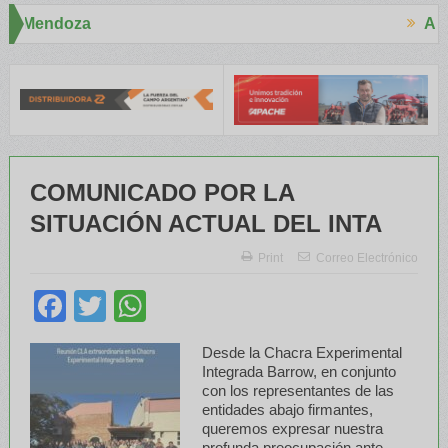
Aapresid 2026
acitaron a Trabajadores Rurales
Legisladores y Especialistas ab
COMUNICADO POR LA
SITUACIÓN ACTUAL DEL INTA
Print
Correo Electrónico
Facebook
Twitter
WhatsApp
Desde la Chacra Experimental
Integrada Barrow, en conjunto
con los representantes de las
entidades abajo firmantes,
queremos expresar nuestra
profunda preocupación ante