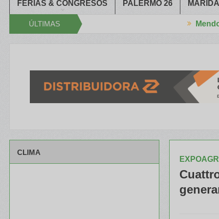
FERIAS & CONGRESOS
PALERMO 26
MARIDA
ÚLTIMAS
Mendoza
as cerró el XXXIV Congreso Aapresid
El RENATRE y el INTA capaci
NOTICIAS
CLIMA
EXPOAGR
Cuattr
genera