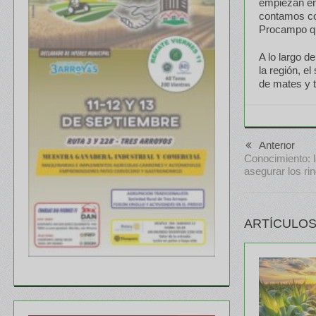
empiezan en 
contamos con
Procampo qu
A lo largo d
la región, e
de mates y t
Anterior
Conocimiento: l
asegurar los ri
ARTÍCULOS