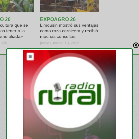
O 26
EXPOAGRO 26
icultura que se
Limousin mostró sus ventajas
s tener a la
como raza carnicera y recibió
omo aliada»
muchas consultas
 2026
jueves, marzo 19, 2026