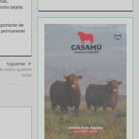
emás,
tra tarjeta
mportante de
ta permanente
Siguiente
e todos quieren
estar