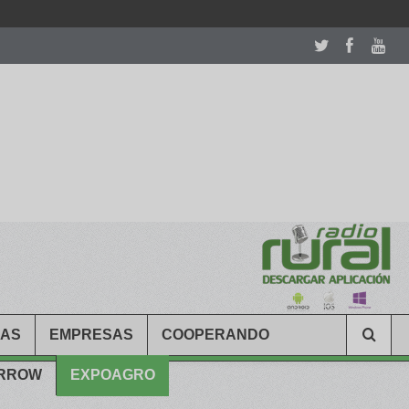
room table ceremony. welcome to our
perfectwatches.is
shop. best
CAS
EMPRESAS
COOPERANDO
ARROW
EXPOAGRO