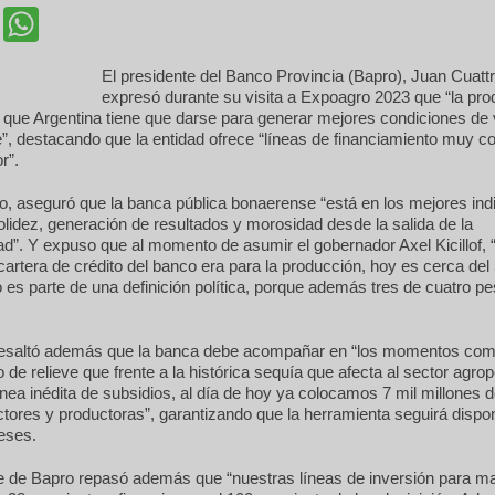
cebook
Twitter
WhatsApp
El presidente del Banco Provincia (Bapro), Juan Cuatt
expresó durante su visita a Expoagro 2023 que “la pro
 que Argentina tiene que darse para generar mejores condiciones de 
e”, destacando que la entidad ofrece “líneas de financiamiento muy c
r”.
do, aseguró que la banca pública bonaerense “está en los mejores in
olidez, generación de resultados y morosidad desde la salida de la
dad”. Y expuso que al momento de asumir el gobernador Axel Kicillof, “
 cartera de crédito del banco era para la producción, hoy es cerca del
o es parte de una definición política, porque además tres de cuatro p
esaltó además que la banca debe acompañar en “los momentos comp
 de relieve que frente a la histórica sequía que afecta al sector agro
ínea inédita de subsidios, al día de hoy ya colocamos 7 mil millones
tores y productoras”, garantizando que la herramienta seguirá dispon
eses.
te de Bapro repasó además que “nuestras líneas de inversión para ma