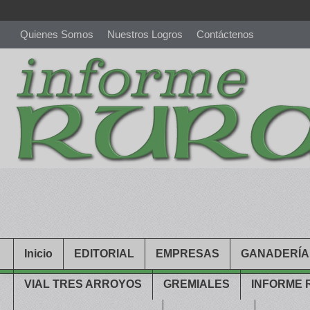
Quienes Somos
Nuestros Logros
Contáctenos
richardmillereplica
is also available with delicate watches for wo
youngsexdoll.com
with professional customer services. 1: 1 desi
Inicio
EDITORIAL
EMPRESAS
GANADERÍA
VIAL TRES ARROYOS
GREMIALES
INFORME 