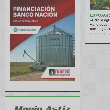
EXPOAGR
«Para la agr
viene debemo
tecnología c
lunes, abril 6,