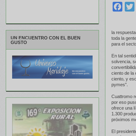
Fa
la respuesta
UN ENCUENTRO CON EL BUEN
toda la gent
GUSTO
para el secto
En tal senti
solvencia, s
convertibili
ciento de la
ciento, y es
pymes”.
Cuattromo r
por eso puso
ofrece una l
1.300 produc
próximos m
El presiden