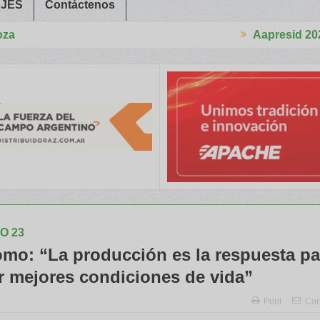
JES
Contáctenos
Aapresid 2026
taron a Trabajadores Rurales
Legisladores y Especialistas abord
O 23
omo: “La producción es la respuesta pa
r mejores condiciones de vida”
Print
Cor