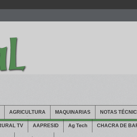
men.
patekphilippe.to
for sale in usa recognized command with dining 
gn high
https://reallydiamond.com/
.
AGRICULTURA
MAQUINARIAS
NOTAS TÉCNI
RURAL TV
AAPRESID
Ag Tech
CHACRA DE B