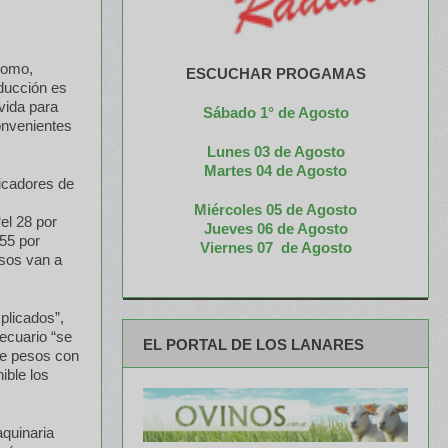
romo,
ESCUCHAR PROGAMAS
ducción es
vida para
Sábado 1° de Agosto
onvenientes
Lunes 03 de Agosto
M
artes 04 de Agosto
dicadores de
Miércoles 05 de
Agosto
el 28 por
Jueves 06 de Agosto
 55 por
Viernes 07 de Agosto
esos van a
licados”,
pecuario “se
EL PORTAL DE LOS LANARES
 de pesos con
ible los
quinaria