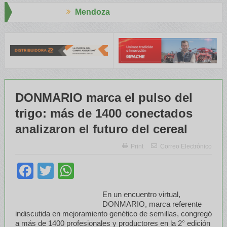
Mendoza
Aap
El RENATRE y el INTA capacitaron a Trabajadores Rurales
Legisla
DONMARIO marca el pulso del
trigo: más de 1400 conectados
analizaron el futuro del cereal
Print
Correo Electrónico
Facebook
Twitter
WhatsApp
En un encuentro virtual,
DONMARIO, marca referente
indiscutida en mejoramiento genético de semillas, congregó
a más de 1400 profesionales y productores en la 2° edición