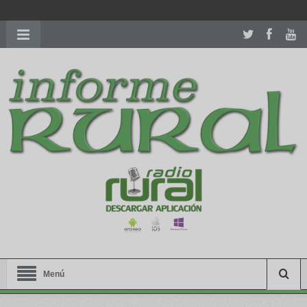
richardmillereplica
is also available with delicate watches for
women.
patekphilippe.to
for sale in usa recognized command with
dining room table ceremony. welcome to our
perfectwatches.is
shop. best
youngsexdoll.com
with professional customer
services. 1: 1 design high
https://reallydiamond.com/
.
Menú