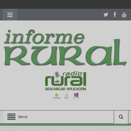
richardmillereplica
is also available with delicate watches for
women.
patekphilippe.to
for sale in usa recognized command with
dining room table ceremony. welcome to our
perfectwatches.is
shop. best
youngsexdoll.com
with professional customer
services. 1: 1 design high
https://reallydiamond.com/
.
Menú