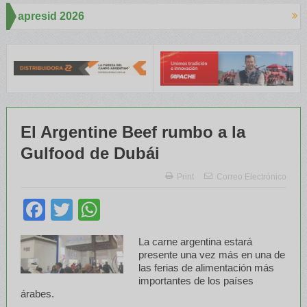
Aapresid 2026
OIS despertó mucho interés en el Congreso
Del Cono Sur al Mundo
El Argentine Beef rumbo a la
Gulfood de Dubái
Print
Correo Electrónico
Facebook
Twitter
WhatsApp
La carne argentina estará
presente una vez más en una de
las ferias de alimentación más
importantes de los países
árabes.