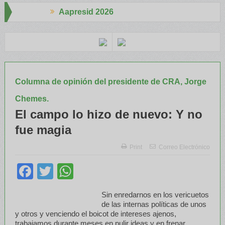
Aapresid 2026
o
El portfolio de ILLINOIS despertó mucho interés en el Congreso
Columna de opinión del presidente de CRA, Jorge
Chemes.
El campo lo hizo de nuevo: Y no
fue magia
Print
Correo Electrónico
Facebook
Twitter
WhatsApp
Sin enredarnos en los vericuetos
de las internas políticas de unos
y otros y venciendo el boicot de intereses ajenos,
trabajamos durante meses en pulir ideas y en frenar