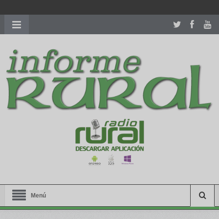
richardmillereplica
is also available with delicate watches for
women.
patekphilippe.to
for sale in usa recognized command with
dining room table ceremony. welcome to our
perfectwatches.is
shop. best
youngsexdoll.com
with professional customer
services. 1: 1 design high
https://reallydiamond.com/
.
Menú