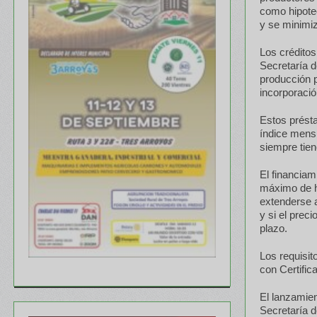
como hipote
y se minimiz
Los créditos
Secretaría d
producción p
incorporació
Estos présta
índice mensu
siempre tie
El financiam
máximo de ha
extenderse a
y si el prec
plazo.
Los requisi
con Certifi
El lanzamien
Secretaría d