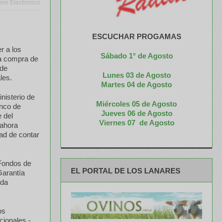
reo Electrónico
ESCUCHAR PROGAMAS
r a los
Sábado 1° de Agosto
la compra de
 de
Lunes 03 de Agosto
les.
M
artes 04 de Agosto
nisterio de
Miércoles 05 de
Agosto
anco de
Jueves 06 de Agosto
 del
Viernes 07 de Agosto
 ahora
ad de contar
 Fondos de
EL PORTAL DE LOS LANARES
Garantía
ada
os
cionales -