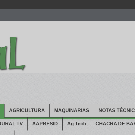
men.
patekphilippe.to
for sale in usa recognized command with dining 
gn high
https://reallydiamond.com/
.
AGRICULTURA
MAQUINARIAS
NOTAS TÉCNI
RURAL TV
AAPRESID
Ag Tech
CHACRA DE B