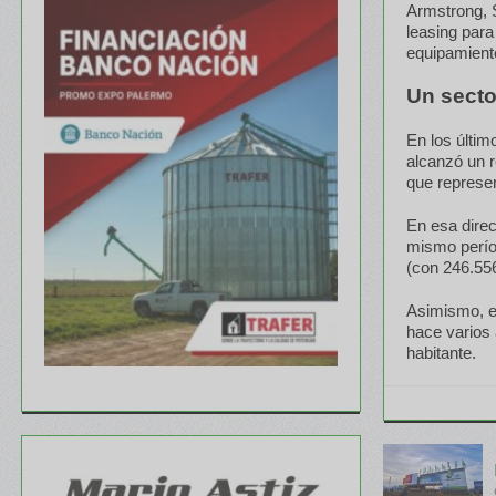
Armstrong, S
leasing para
equipamiento
Un secto
En los últim
alcanzó un r
que represe
En esa direc
mismo perío
(con 246.556
Asimismo, e
hace varios 
habitante.