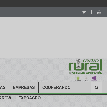
room table ceremony. welcome to our
perfectwatches.is
shop. best
CAS
EMPRESAS
COOPERANDO
ARROW
EXPOAGRO