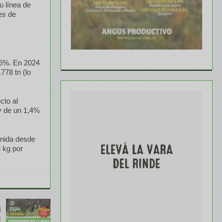
u línea de
es de
l 6%. En 2024
778 tn (lo
cto al
y de un 1,4%
enida desde
8 kg por
l
!