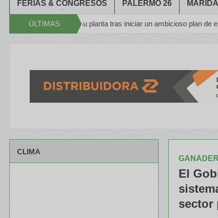
FERIAS & CONGRESOS
PALERMO 26
MARIDA
dad de su planta tras iniciar un ambicioso plan de expansión
ÚLTIMAS
Con
Apache 
NOTICIAS
CLIMA
GANADER
El Gob
sistema
sector