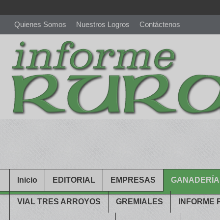
Quienes Somos
Nuestros Logros
Contáctenos
richardmillereplica
is also available with delicate watches for wo
youngsexdoll.com
with professional customer services. 1: 1 desi
Inicio
EDITORIAL
EMPRESAS
GANADERÍA
VIAL TRES ARROYOS
GREMIALES
INFORME 