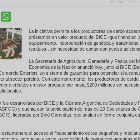
Print
Cor
cebook
Twitter
WhatsApp
La iniciativa permite a los productores de cerdo accede
préstamos en valor producto del BICE -que financian 
equipamiento, incorporación de genética y tratamiento
residuos-, sin necesidad de contar con avales adiciona
La Secretaría de Agricultura, Ganadería y Pesca del Mi
Economía de la Nación anunció hoy, junto al BICE (B
Comercio Exterior), un sistema de garantías para potenciar el alcance
to al sector porcino. Con este instrumento, los productores de cerdo
er a créditos en valor producto por hasta $200 millones sin necesid
dicionales.
ia fue desarrollada por BICE y la Cámara Argentina de Sociedades y
ASFOG) y cuenta con la participación de más de 20 Sociedades de 
SGR), lideradas por Bind Garantías, que avalan en forma conjunta c
de esta manera el acceso al financiamiento de los pequeños y median
porcinos, porque se elimina la necesidad de contar con garantías adi