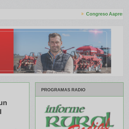
Congreso Aapresid 2026
ento para el productor
Más de 100 paneles, invitados de lujo y tod
PROGRAMAS RADIO
 un
l