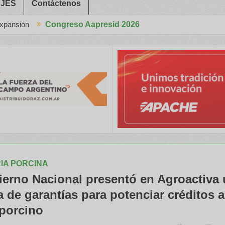
JES
Contáctenos
greso Aapresid 2026
en el Congreso Aapresid 2026 con tecnología de punta y alto rendimi
IA PORCINA
ierno Nacional presentó en Agroactiva
 de garantías para potenciar créditos a
 porcino