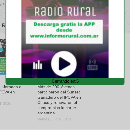
y robótica
 RELATIVOS
Cerrando en:
4
IPCVA
: Jornada a
Más de 200 jóvenes
PCVA en
participaron del Sunset
Ganadero del IPCVA en
Chaco y renovaron el
31, 2026
compromiso la carne
argentina
viernes, julio 10, 2026