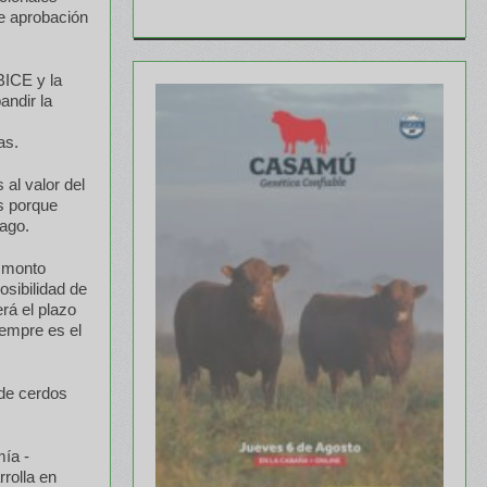
e aprobación
BICE y la
andir la
as.
al valor del
es porque
ago.
n monto
osibilidad de
rá el plazo
iempre es el
 de cerdos
mía -
rrolla en