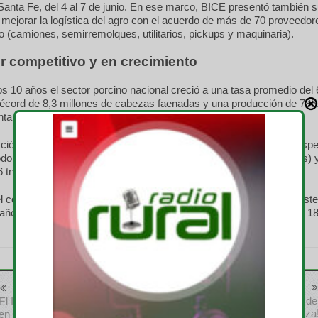
anta Fe, del 4 al 7 de junio. En ese marco, BICE presentó también s
 mejorar la logística del agro con el acuerdo de más de 70 proveedor
 (camiones, semirremolques, utilitarios, pickups y maquinaria).
r competitivo y en crecimiento
os 10 años el sector porcino nacional creció a una tasa promedio de
écord de 8,3 millones de cabezas faenadas y una producción de 785.
nta un aumento del 3,1% respecto al 2023).
ción, si comparamos faena y producción para enero-abril 2025 respe
do de 2024, el crecimiento fue de un 3,4% (con 2.663.998 cabezas) 
 tn), respectivamente.
l consumo interno de carne de cerdo también crece a una tasa sost
años y constituye todo un récord en la actualidad, al pasar de 10 a 1
Anterior
Siguiente
: ¡Nueva Jornada a campo de
El INTA presenta innovaciones
IPCVA en Mendoza
en sensorización, automatismo