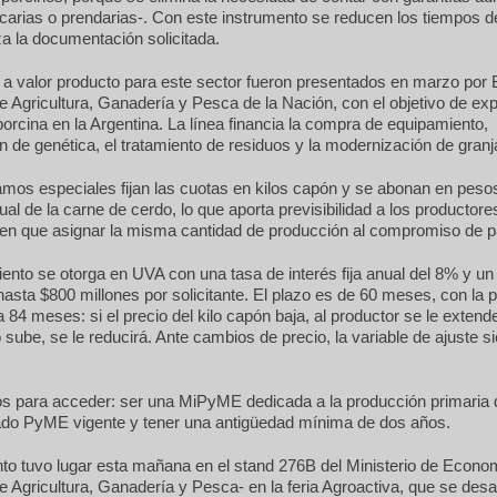
carias o prendarias-. Con este instrumento se reducen los tiempos d
a la documentación solicitada.
 a valor producto para este sector fueron presentados en marzo por 
e Agricultura, Ganadería y Pesca de la Nación, con el objetivo de exp
orcina en la Argentina. La línea financia la compra de equipamiento,
n de genética, el tratamiento de residuos y la modernización de granj
mos especiales fijan las cuotas en kilos capón y se abonan en pesos 
al de la carne de cerdo, lo que aporta previsibilidad a los productor
nen que asignar la misma cantidad de producción al compromiso de p
iento se otorga en UVA con una tasa de interés fija anual del 8% y u
sta $800 millones por solicitante. El plazo es de 60 meses, con la p
 84 meses: si el precio del kilo capón baja, al productor se le extende
io sube, se le reducirá. Ante cambios de precio, la variable de ajuste s
tos para acceder: ser una MiPyME dedicada a la producción primaria
cado PyME vigente y tener una antigüedad mínima de dos años.
to tuvo lugar esta mañana en el stand 276B del Ministerio de Econo
e Agricultura, Ganadería y Pesca- en la feria Agroactiva, que se desa