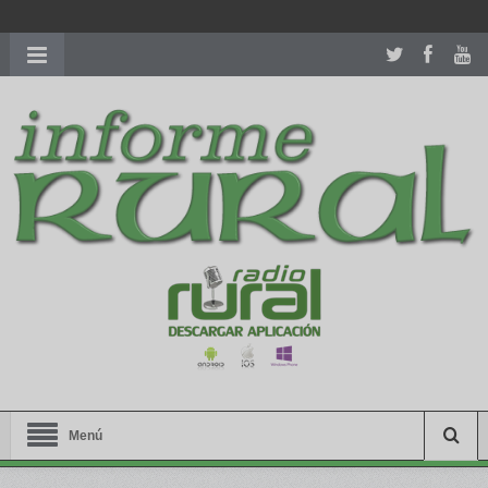
richardmillereplica
is also available with delicate watches for
women.
patekphilippe.to
for sale in usa recognized command with
dining room table ceremony. welcome to our
perfectwatches.is
shop. best
youngsexdoll.com
with professional customer
services. 1: 1 design high
https://reallydiamond.com/
.
Menú