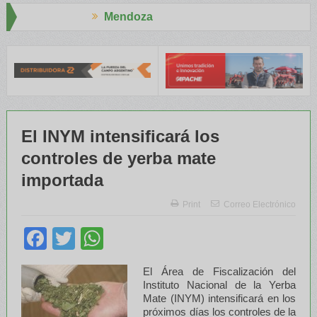
Mendoza
Aapres
RENATRE y el INTA capacitaron a Trabajadores Rurales
Legislado
El INYM intensificará los
controles de yerba mate
importada
Print
Correo Electrónico
Facebook
Twitter
WhatsApp
El Área de Fiscalización del
Instituto Nacional de la Yerba
Mate (INYM) intensificará en los
próximos días los controles de la