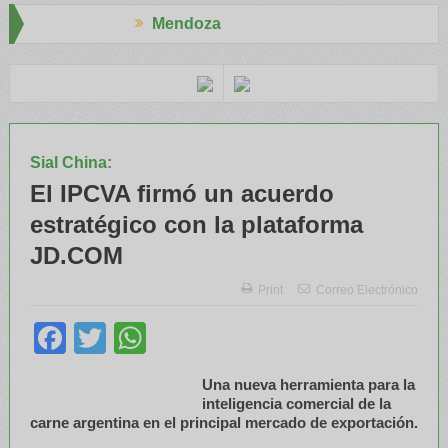
Mendoza
id
El RENATRE y el INTA capacitaron a Trabajadores Rurales
Leg
Sial China:
El IPCVA firmó un acuerdo
estratégico con la plataforma
JD.COM
Print
Correo Electrónico
Facebook
Twitter
WhatsApp
Una nueva herramienta para la
inteligencia comercial de la
carne argentina en el principal mercado de exportación.