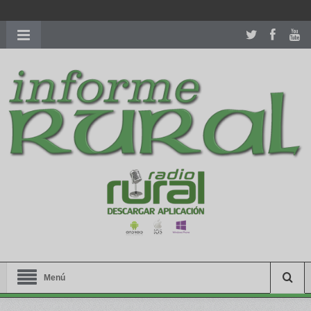
richardmillereplica
is also available with delicate watches for
women.
patekphilippe.to
for sale in usa recognized command with
dining room table ceremony. welcome to our
perfectwatches.is
shop. best
youngsexdoll.com
with professional customer
services. 1: 1 design high
https://reallydiamond.com/
.
Menú