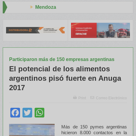
za
Aapresid 20
E y el INTA capacitaron a Trabajadores Rurales
Legisladores y E
Participaron más de 150 empresas argentinas
El potencial de los alimentos
argentinos pisó fuerte en Anuga
2017
Print
Correo Electrónico
Facebook
Twitter
WhatsApp
Más de 150 pymes argentinas
hicieron 8.000 contactos en la