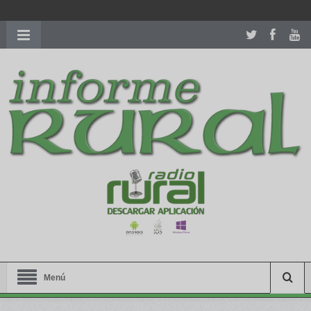
richardmillereplica
is also available with delicate watches for
women.
patekphilippe.to
for sale in usa recognized command with
dining room table ceremony. welcome to our
perfectwatches.is
shop. best
youngsexdoll.com
with professional customer
services. 1: 1 design high
https://reallydiamond.com/
.
Menú