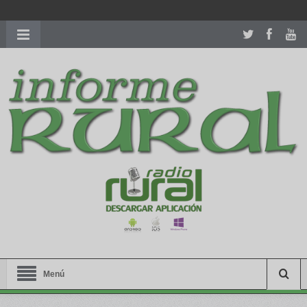
richardmillereplica
is also available with delicate watches for
women.
patekphilippe.to
for sale in usa recognized command with
dining room table ceremony. welcome to our
perfectwatches.is
shop. best
youngsexdoll.com
with professional customer
services. 1: 1 design high
https://reallydiamond.com/
.
Menú