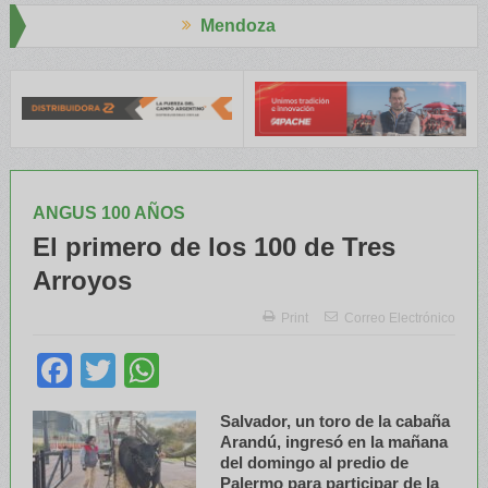
Mendoza
 Aapresid
El RENATRE y el INTA capacitaron a Trabajadores Rural
ANGUS 100 AÑOS
El primero de los 100 de Tres
Arroyos
Print
Correo Electrónico
Facebook
Twitter
WhatsApp
Salvador, un toro de la cabaña
Arandú, ingresó en la mañana
del domingo al predio de
Palermo para participar de la