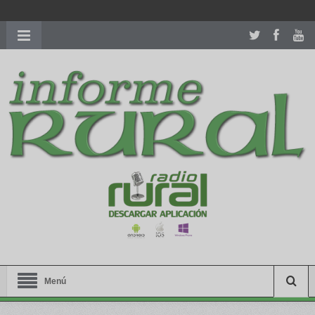
richardmillereplica
is also available with delicate watches for
women.
patekphilippe.to
for sale in usa recognized command with
dining room table ceremony. welcome to our
perfectwatches.is
shop. best
youngsexdoll.com
with professional customer
services. 1: 1 design high
https://reallydiamond.com/
.
Menú