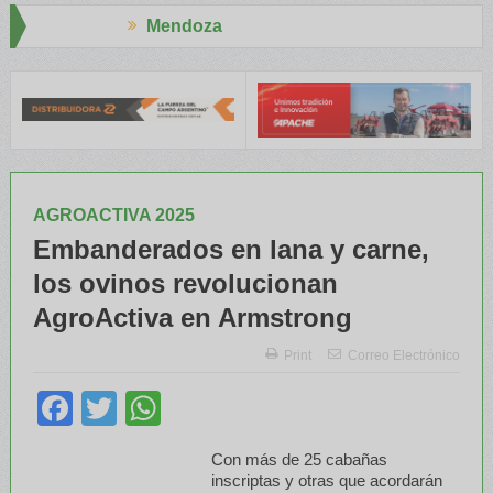
Mendoza
Aapres
RENATRE y el INTA capacitaron a Trabajadores Rurales
Legislado
AGROACTIVA 2025
Embanderados en lana y carne,
los ovinos revolucionan
AgroActiva en Armstrong
Print
Correo Electrónico
Facebook
Twitter
WhatsApp
Con más de 25 cabañas
inscriptas y otras que acordarán