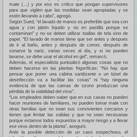
mate (…) y por eso es crítico que pongan supervisores
para que vigilen que las medidas sean apropiadas y se
estén llevando a cabo”, agregó.
Según Sued, “el lavado de manos es preferible que sea con
agua y con jabón líquido y no en pastilla porque se
contaminan” y no se deben utilizar toallas de tela sino de
papel. “El lavado de manos tiene que ser antes y después
de ir al baño, antes y después de comer, después de
sonarse la nariz, varias veces al día, y si no pueden
lavarse, se debe usar el alcohol en gel”, remarcó.
Además, el especialista puntualizó algunas cosas que no
deben hacerse en las plantas frigoríficas: “No hay que
pensar que poner una cabina sanitizante o un túnel de
desinfección va a facilitar las cosas” ni “hay ninguna
evidencia de que las camas de ozono produzcan una
pérdida de la viabilidad del virus”.
“Los empleados deben saber que en sus casas no pueden
hacer reuniones de familiares, no pueden tomar mate con
otras familias que no sean sus convivientes cercanos y
tienen que limitar las salidas y que no sean necesarias
porque estamos todos expuestos a mayor riesgo y a llevar
ese virus dentro de la planta”, aseguró.
Ante la posible detección de un caso sospechoso, el