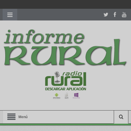
richardmillereplica
is also available with delicate watches for
women.
patekphilippe.to
for sale in usa recognized command with
dining room table ceremony. welcome to our
perfectwatches.is
shop. best
youngsexdoll.com
with professional customer
services. 1: 1 design high
https://reallydiamond.com/
.
Menú