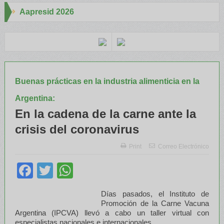
 2026
Aapresid 2
 de ILLINOIS despertó mucho interés en el Congreso
Del Cono Sur a
Buenas prácticas en la industria alimenticia en la
Argentina:
En la cadena de la carne ante la
crisis del coronavirus
Print
Correo Electrónico
Facebook
Twitter
WhatsApp
Días pasados, el Instituto de
Promoción de la Carne Vacuna
Argentina (IPCVA) llevó a cabo un taller virtual con
especialistas nacionales e internacionales.