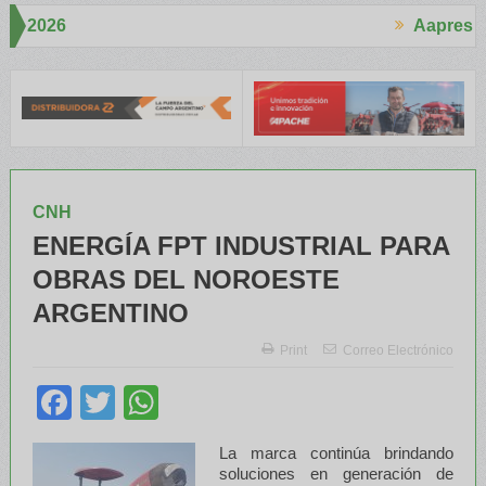
Aapresid 2026
Aapresid
ucho interés en el Congreso
Del Cono Sur al Mundo
Jáuregui Lor
CNH
ENERGÍA FPT INDUSTRIAL PARA
OBRAS DEL NOROESTE
ARGENTINO
Print
Correo Electrónico
Facebook
Twitter
WhatsApp
La marca continúa brindando
soluciones en generación de