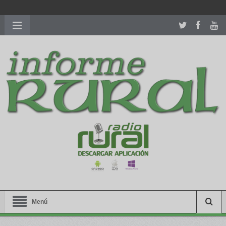
richardmillereplica
is also available with delicate watches for
women.
patekphilippe.to
for sale in usa recognized command with
dining room table ceremony. welcome to our
perfectwatches.is
shop. best
youngsexdoll.com
with professional customer
services. 1: 1 design high
https://reallydiamond.com/
.
Menú