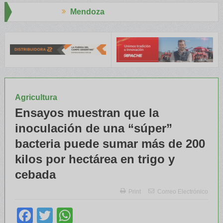
Mendoza
Aapre
 RENATRE y el INTA capacitaron a Trabajadores Rurales
Legislado
Agricultura
Ensayos muestran que la
inoculación de una “súper”
bacteria puede sumar más de 200
kilos por hectárea en trigo y
cebada
Print
Correo Electrónico
Facebook
Twitter
WhatsApp