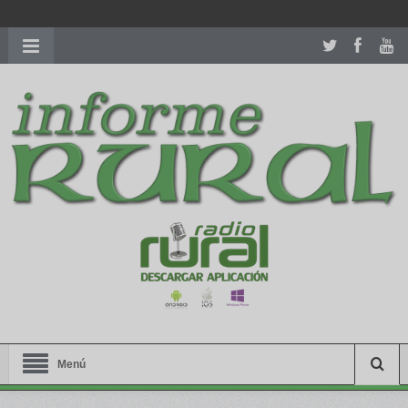
richardmillereplica
is also available with delicate watches for
women.
patekphilippe.to
for sale in usa recognized command with
dining room table ceremony. welcome to our
perfectwatches.is
shop. best
youngsexdoll.com
with professional customer
services. 1: 1 design high
https://reallydiamond.com/
.
Menú