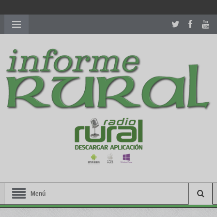
richardmillereplica
is also available with delicate watches for
women.
patekphilippe.to
for sale in usa recognized command with
dining room table ceremony. welcome to our
perfectwatches.is
shop. best
youngsexdoll.com
with professional customer
services. 1: 1 design high
https://reallydiamond.com/
.
Menú