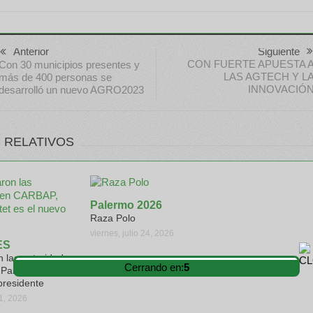
Anterior
Siguiente
CON FUERTE APUESTA 
Con 30 municipios presentes y
LAS AGTECH Y L
más de 400 personas se
INNOVACIÓ
desarrolló un nuevo AGRO2023
 RELATIVOS
Palermo 2026
Raza Polo
viernes, julio 24, 2026
ES
 las autoridades
Cerrando en:
4
Pablo Ginestet
presidente
31, 2026