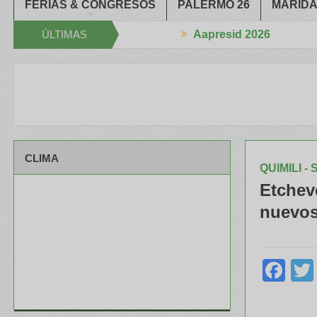
FERIAS & CONGRESOS
PALERMO 26
MARIDA
ÚLTIMAS
Aapresid 2026
 se estrechan la Mano
El portfolio de ILLINOIS despertó mucho int
NOTICIAS
CLIMA
QUIMILI 
Etchev
nuevos
Fa