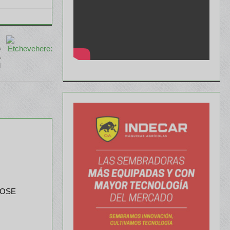
A
A
N