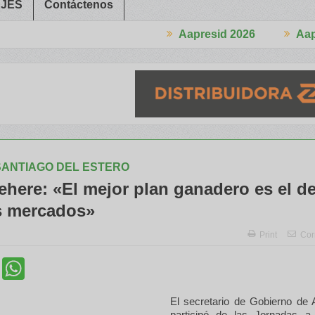
JES
Contáctenos
Aapresid 2026
Aapresid 2026
erés en el Congreso
Del Cono Sur al Mundo
Jáuregui Lorda comer
- SANTIAGO DEL ESTERO
ehere: «El mejor plan ganadero es el d
 mercados»
Print
Cor
cebook
Twitter
WhatsApp
El secretario de Gobierno de A
participó de las Jornadas 