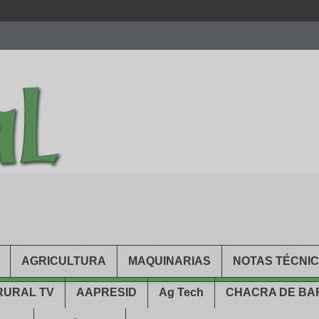
men.
patekphilippe.to
for sale in usa recognized command with dining 
gn high
https://reallydiamond.com/
.
AGRICULTURA
MAQUINARIAS
NOTAS TÉCNI
RURAL TV
AAPRESID
Ag Tech
CHACRA DE B