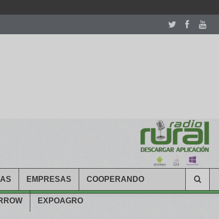
room table ceremony. welcome to our
perfectwatches.is
shop. best
CAS
EMPRESAS
COOPERANDO
ARROW
EXPOAGRO