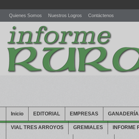
Quienes Somos
Nuestros Logros
Contáctenos
richardmillereplica
is also available with delicate watches for wo
youngsexdoll.com
with professional customer services. 1: 1 desi
Inicio
EDITORIAL
EMPRESAS
GANADERÍA
VIAL TRES ARROYOS
GREMIALES
INFORME 