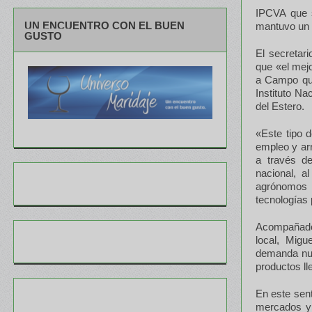
IPCVA que s
UN ENCUENTRO CON EL BUEN
mantuvo un 
GUSTO
El secretar
que «el mej
a Campo que
Instituto Na
del Estero.
«Este tipo 
empleo y arr
a través de
nacional, a
agrónomos 
tecnologías 
Acompañado 
local, Mig
demanda nue
productos l
En este sent
mercados y 