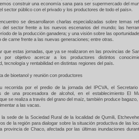
emos construir una economía sana para ser supermercado del mun
del sector público con el privado y los productores de todo el país».
encuentro se desarrollaron charlas especializadas sobre temas ref
s del sector frente a los nuevos escenarios del mundo; las herra
eríodo de la producción ganadera; y una visión sobre las oportunidad
de carne frente a las nuevas generaciones; entre otras.
r que estas jornadas, que ya se realizaron en las provincias de Sa
en por objetivo acercar a los productores distintos conocimi
d, tecnología y rentabilidad en distintas regiones del país.
nta de bioetanol y reunión con productores
 recorrida por el predio de la jornada del IPCVA, el Secretario 
nes de una procesadora de alcohol, en el establecimiento El M
que se realiza a través del grano del maíz, también produce bagazo,
limentar a las vacas.
la sede de la Sociedad Rural de la localidad de Qumili, Etchevehe
s de la región para dialogar sobre la situación productiva de las lo
 la provincia de Chaco, afectada por las últimas inundaciones duran