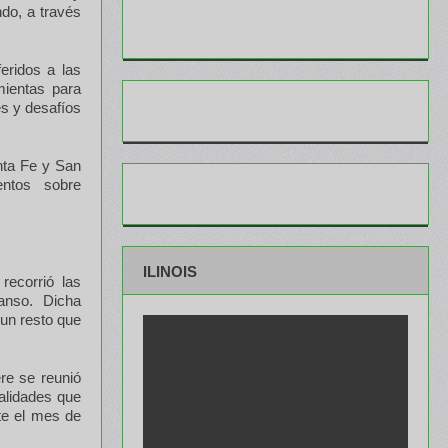
do, a través
eridos a las
mientas para
es y desafíos
nta Fe y San
entos sobre
ILINOIS
recorrió las
anso. Dicha
 un resto que
re se reunió
calidades que
te el mes de