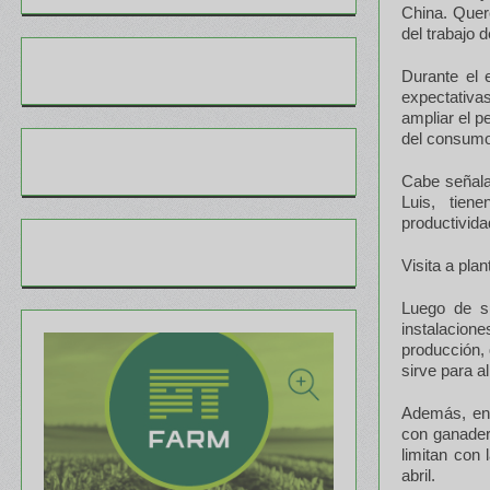
China. Quer
del trabajo 
Durante el 
expectativa
ampliar el p
del consumo 
Cabe señala
Luis, tien
productivida
Visita a pla
Luego de su
instalacio
producción, 
sirve para a
Además, en 
con ganadero
limitan con
abril.