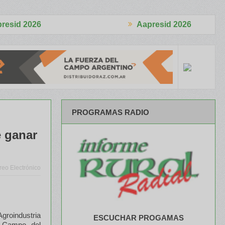
Aapresid 2026
cializó 4.870 cabezas
El Congreso se palpitó en el BCR Agtech F
PROGRAMAS RADIO
e ganar
reo Electrónico
groindustria
ESCUCHAR PROGAMAS
a Campo del