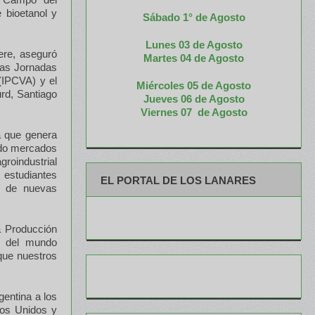
 bioetanol y
Sábado 1° de Agosto
Lunes 03 de Agosto
ere, aseguró
M
artes 04 de Agosto
las Jornadas
(IPCVA) y el
Miércoles 05 de
Agosto
urd, Santiago
Jueves 06 de Agosto
Viernes 07 de Agosto
a que genera
endo mercados
roindustrial
 estudiantes
EL PORTAL DE LOS LANARES
n de nuevas
a Producción
r del mundo
que nuestros
gentina a los
dos Unidos y