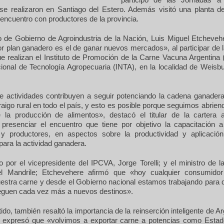
e realizaron en Santiago del Estero. Además visitó una planta de
encuentro con productores de la provincia.
io de Gobierno de Agroindustria de la Nación, Luis Miguel Etcheveh
or plan ganadero es el de ganar nuevos mercados», al participar de 
 realizan el Instituto de Promoción de la Carne Vacuna Argentina 
cional de Tecnología Agropecuaria (INTA), en la localidad de Weisb
de actividades contribuyen a seguir potenciando la cadena ganader
aigo rural en todo el país, y esto es posible porque seguimos abri
 la producción de alimentos», destacó el titular de la cartera ag
l presenciar el encuentro que tiene por objetivo la capacitación a
y productores, en aspectos sobre la productividad y aplicació
para la actividad ganadera.
por el vicepresidente del IPCVA, Jorge Torelli; y el ministro de l
uel Mandrile; Etchevehere afirmó que «hoy cualquier consumido
stra carne y desde el Gobierno nacional estamos trabajando para 
leguen cada vez más a nuevos destinos».
ido, también resaltó la importancia de la reinserción inteligente de Ar
expresó que «volvimos a exportar carne a potencias como Esta