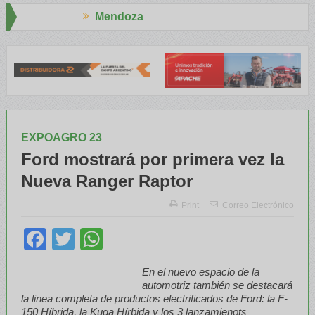
endoza
Aapresi
ENATRE y el INTA capacitaron a Trabajadores Rurales
Legisladore
EXPOAGRO 23
Ford mostrará por primera vez la
Nueva Ranger Raptor
Print
Correo Electrónico
Facebook
Twitter
WhatsApp
En el nuevo espacio de la
automotriz también se destacará
la linea completa de productos electrificados de Ford: la F-
150 Híbrida, la Kuga Hírbida y los 3 lanzamienots