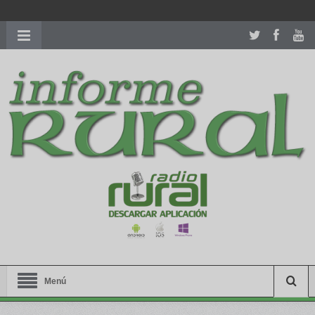
richardmillereplica
is also available with delicate watches for
women.
patekphilippe.to
for sale in usa recognized command with
dining room table ceremony. welcome to our
perfectwatches.is
shop. best
youngsexdoll.com
with professional customer
services. 1: 1 design high
https://reallydiamond.com/
.
Menú