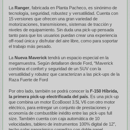
La
Ranger
, fabricada en Planta Pacheco, es sinónimo de
tecnología, seguridad, robustez y versatilidad. Cuenta con
15 versiones que ofrecen una gran variedad de
motorizaciones, transmisiones, sistemas de tracción y
niveles de equipamiento. Sin duda una pick-up pensada
tanto para que los usuarios puedan crear una experiencia
off-road única y disfrutar del aire libre, como para soportar
el trabajo más pesado.
La
Nueva Maverick
tendrá un espacio especial en la
megamuestra. Según detallaron desde Ford, “Maverick
combina el confort y seguridad de un SUV con la
versatilidad y robutez que caracterizan a las pick-ups de la
Raza Fuerte de Ford
Por otro lado, también se podrá conocer la
F-150
Híbrida,
la primera
pick-up electrificada del país
. Es una pick-up
que combina un motor EcoBoost 3.5L V6 con otro motor
eléctrico, para entregar un conjunto de prestaciones y
economía de combustible inédito entre las pick-ups full
size. También cuenta con caja automática de 10
velocidades, tablero de instrumentos 100% digital de 12”,
techo solar panorámico corredizo con doble panel,