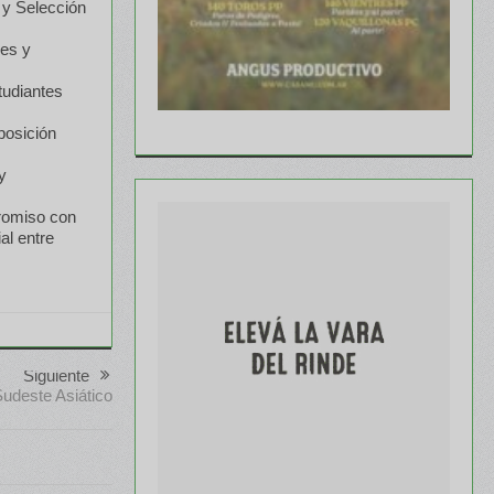
a y Selección
res y
tudiantes
posición
y
promiso con
al entre
Siguiente
Sudeste Asiático