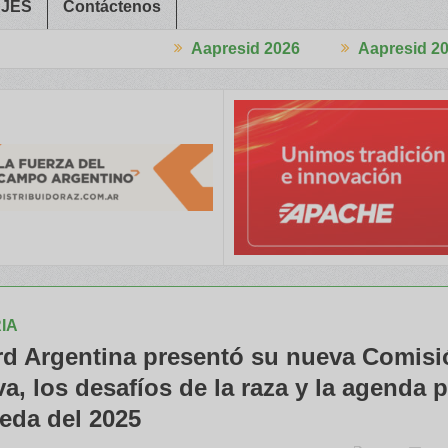
JES
Contáctenos
Aapresid 2026
Aapresid 2026
greso
Del Cono Sur al Mundo
Jáuregui Lorda comercializó 4.870
IA
rd Argentina presentó su nueva Comisi
va, los desafíos de la raza y la agenda p
eda del 2025