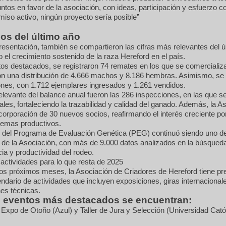
untos en favor de la asociación, con ideas, participación y esfuerzo co
so activo, ningún proyecto sería posible”
os del último año
resentación, también se compartieron las cifras más relevantes del ú
 el crecimiento sostenido de la raza Hereford en el país.
tos destacados, se registraron 74 remates en los que se comercializ
on una distribución de 4.666 machos y 8.186 hembras. Asimismo, se 
ones, con 1.712 ejemplares ingresados y 1.261 vendidos.
elevante del balance anual fueron las 286 inspecciones, en las que 
les, fortaleciendo la trazabilidad y calidad del ganado. Además, la A
ncorporación de 30 nuevos socios, reafirmando el interés creciente po
stemas productivos.
o del Programa de Evaluación Genética (PEG) continuó siendo uno de 
s de la Asociación, con más de 9.000 datos analizados en la búsqued
cia y productividad del rodeo.
actividades para lo que resta de 2025
os próximos meses, la Asociación de Criadores de Hereford tiene pr
ndario de actividades que incluyen exposiciones, giras internacional
es técnicas.
s eventos más destacados se encuentran:
Expo de Otoño (Azul) y Taller de Jura y Selección (Universidad Cató