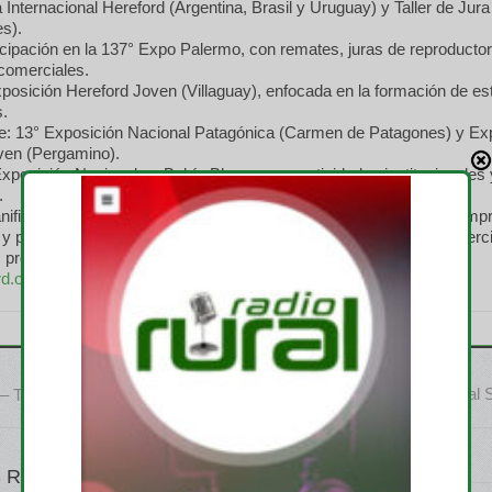
a Internacional Hereford (Argentina, Brasil y Uruguay) y Taller de Jur
s).
ticipación en la 137° Expo Palermo, con remates, juras de reproducto
comerciales.
posición Hereford Joven (Villaguay), enfocada en la formación de es
s.
e: 13° Exposición Nacional Patagónica (Carmen de Patagones) y Ex
ven (Pergamino).
xposición Nacional en Bahía Blanca, con actividades institucionales 
.
nificación, la Asociación de Criadores de Hereford reafirma su com
o y promoción de la raza, impulsando el intercambio técnico y comerci
 profesionales y entidades ganaderas.
d.org.ar
Misión al 
 – Tierra del Fuego
 RELATIVOS