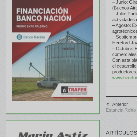
– Junio: Gir
(Buenos Aire
– Julio: Par
actividades 
– Agosto: Ex
agrotécnico
– Septiembr
Hereford Jo
– Octubre: E
comerciales
Con esta pla
el desarroll
productores,
www.herefor
Anterior
Estancia Rolito
ARTÍCULOS