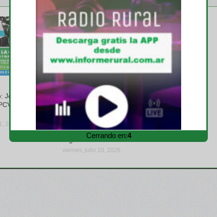
IPCVA
: Jornada a
Más de 200 jóvenes
PCVA en
participaron del Sunset
Ganadero del IPCVA en
Chaco y renovaron el
31, 2026
compromiso la carne
Cerrando en:
3
argentina
viernes, julio 10, 2026