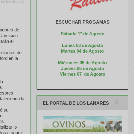
reo Electrónico
ESCUCHAR PROGAMAS
iadores de
Sábado 1° de Agosto
a Comisión
arán el
Lunes 03 de Agosto
M
artes 04 de Agosto
sentantes de
ford en la
Miércoles 05 de
Agosto
Jueves 06 de Agosto
Viernes 07 de Agosto
la
a:
sesores
taleciendo la
EL PORTAL DE LOS LANARES
tó su
o:
os
alizar lo
dos a seguir