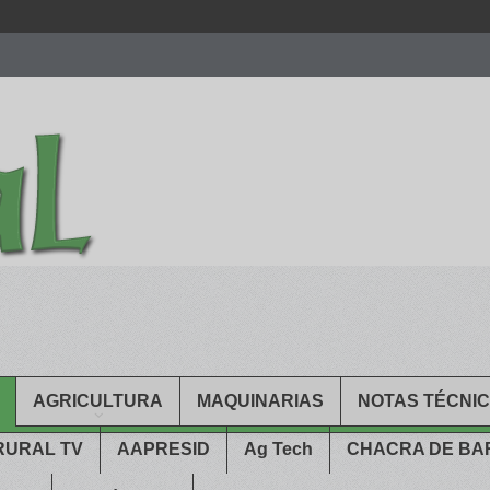
men.
patekphilippe.to
for sale in usa recognized command with dining 
gn high
https://reallydiamond.com/
.
AGRICULTURA
MAQUINARIAS
NOTAS TÉCNI
RURAL TV
AAPRESID
Ag Tech
CHACRA DE B