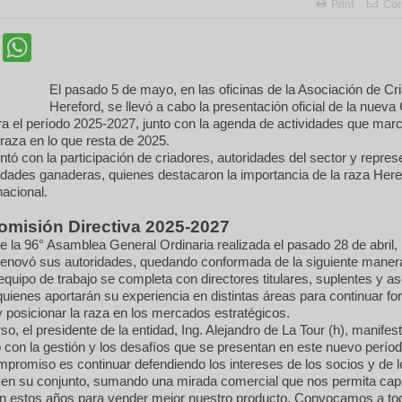
Print
Cor
cebook
Twitter
WhatsApp
El pasado 5 de mayo, en las oficinas de la Asociación de Cr
Hereford, se llevó a cabo la presentación oficial de la nuev
ra el período 2025-2027, junto con la agenda de actividades que marc
raza en lo que resta de 2025.
ntó con la participación de criadores, autoridades del sector y repre
tidades ganaderas, quienes destacaron la importancia de la raza Here
acional.
misión Directiva 2025-2027
e la 96° Asamblea General Ordinaria realizada el pasado 28 de abril, 
renovó sus autoridades, quedando conformada de la siguiente maner
quipo de trabajo se completa con directores titulares, suplentes y a
quienes aportarán su experiencia en distintas áreas para continuar for
 posicionar la raza en los mercados estratégicos.
so, el presidente de la entidad, Ing. Alejandro de La Tour (h), manifes
con la gestión y los desafíos que se presentan en este nuevo períod
promiso es continuar defendiendo los intereses de los socios y de l
en su conjunto, sumando una mirada comercial que nos permita capit
en estos años para vender mejor nuestro producto. Convocamos a to