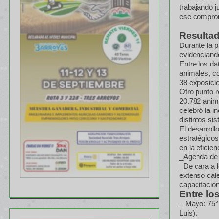
trabajando j
ese compromi
Resultad
Durante la p
evidenciando
Entre los da
animales, c
38 exposici
Otro punto r
20.782 anima
celebró la i
distintos si
El desarroll
estratégico
en la eficien
_Agenda de 
_De cara a l
extenso cale
capacitacion
Entre lo
– Mayo: 75° 
Luis).