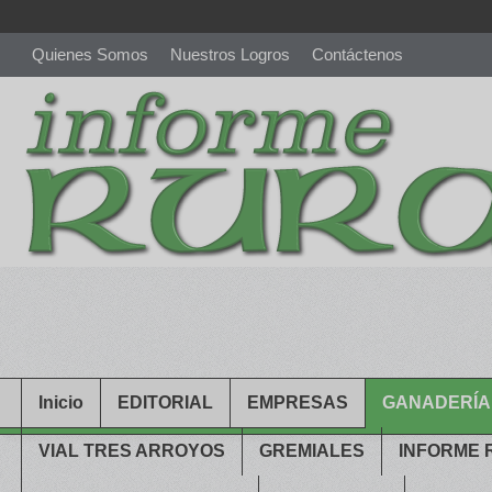
Quienes Somos
Nuestros Logros
Contáctenos
richardmillereplica
is also available with delicate watches for wo
youngsexdoll.com
with professional customer services. 1: 1 desi
Inicio
EDITORIAL
EMPRESAS
GANADERÍA
VIAL TRES ARROYOS
GREMIALES
INFORME 