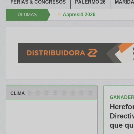
FERIAS & CONGRESOS
PALERMO 26
MARIDA
ÚLTIMAS
Aapresid 2026
 la Mano
El portfolio de ILLINOIS despertó mucho interés en el Con
NOTICIAS
CLIMA
GANADER
Herefo
Directi
que qu