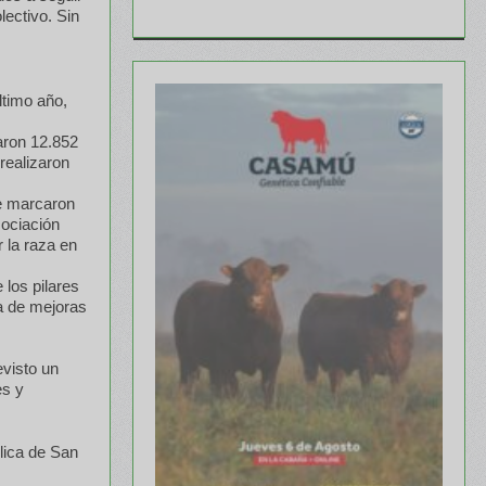
lectivo. Sin
ltimo año,
aron 12.852
realizaron
se marcaron
sociación
r la raza en
los pilares
a de mejoras
evisto un
es y
lica de San