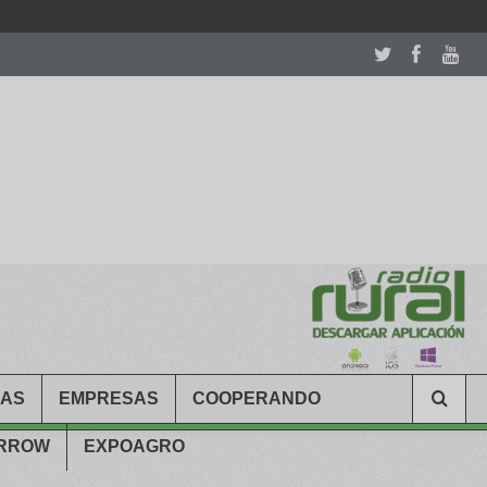
room table ceremony. welcome to our
perfectwatches.is
shop. best
CAS
EMPRESAS
COOPERANDO
ARROW
EXPOAGRO