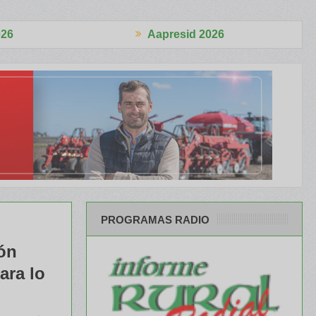
Aapresid 2026
Aapr
 cabezas
El Congreso se palpitó en el BCR Agtech Forum
Reglas 
PROGRAMAS RADIO
ón
ara lo