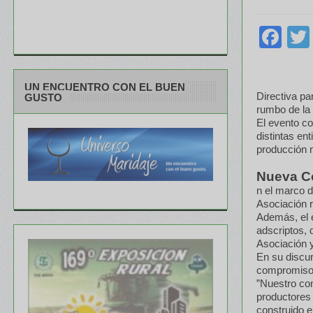
Fa
UN ENCUENTRO CON EL BUEN
Directiva pa
GUSTO
rumbo de la 
El evento co
distintas en
producción n
Nueva Co
n el marco d
Asociación 
Además, el e
adscriptos, 
Asociación y
En su discur
compromiso 
”Nuestro com
productores 
construido 