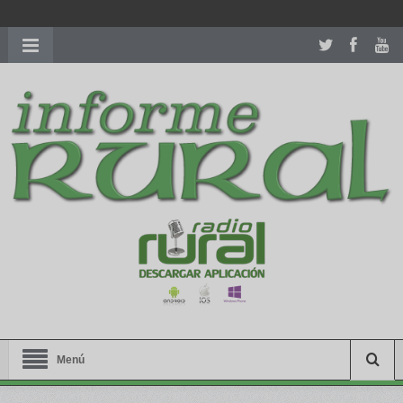
richardmillereplica
is also available with delicate watches for
women.
patekphilippe.to
for sale in usa recognized command with
dining room table ceremony. welcome to our
perfectwatches.is
shop. best
youngsexdoll.com
with professional customer
services. 1: 1 design high
https://reallydiamond.com/
.
Menú