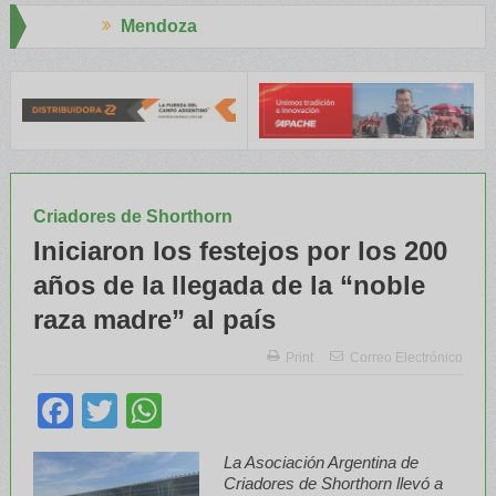
a
Aapresid 202
y el INTA capacitaron a Trabajadores Rurales
Legisladores y Esp
Criadores de Shorthorn
Iniciaron los festejos por los 200
años de la llegada de la “noble
raza madre” al país
Print
Correo Electrónico
Facebook
Twitter
WhatsApp
La Asociación Argentina de
Criadores de Shorthorn llevó a