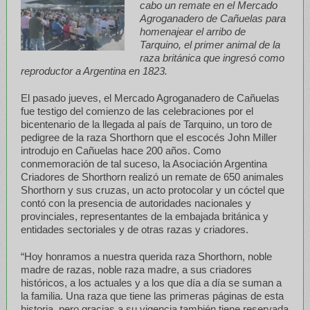
cabo un remate en el Mercado
Agroganadero de Cañuelas para
homenajear el arribo de
Tarquino, el primer animal de la
raza británica que ingresó como
reproductor a Argentina en 1823.
El pasado jueves, el Mercado Agroganadero de Cañuelas
fue testigo del comienzo de las celebraciones por el
bicentenario de la llegada al país de Tarquino, un toro de
pedigree de la raza Shorthorn que el escocés John Miller
introdujo en Cañuelas hace 200 años. Como
conmemoración de tal suceso, la Asociación Argentina
Criadores de Shorthorn realizó un remate de 650 animales
Shorthorn y sus cruzas, un acto protocolar y un cóctel que
contó con la presencia de autoridades nacionales y
provinciales, representantes de la embajada británica y
entidades sectoriales y de otras razas y criadores.
“Hoy honramos a nuestra querida raza Shorthorn, noble
madre de razas, noble raza madre, a sus criadores
históricos, a los actuales y a los que día a día se suman a
la familia. Una raza que tiene las primeras páginas de esta
historia, pero gracias a su vigencia también tiene reservada