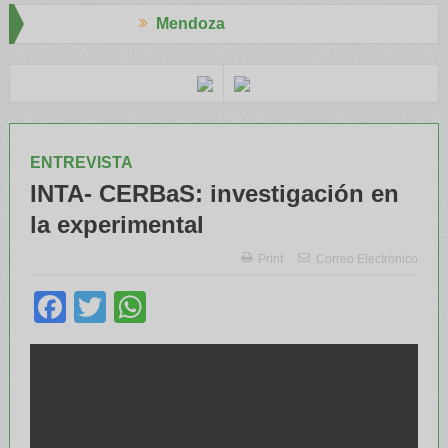
Mendoza
presid
El RENATRE y el INTA capacitaron a Trabajadores Rurales
ENTREVISTA
INTA- CERBaS: investigación en
la experimental
Print
Correo Electrónico
Facebook
Twitter
WhatsApp