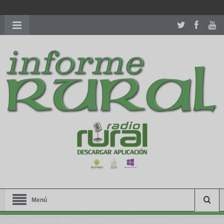
richardmillereplica
is also available with delicate watches for
women.
patekphilippe.to
for sale in usa recognized command with
dining room table ceremony. welcome to our
perfectwatches.is
shop. best
youngsexdoll.com
with professional customer
services. 1: 1 design high
https://reallydiamond.com/
.
Menú