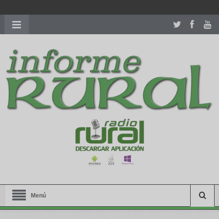
richardmillereplica
is also available with delicate watches for
women.
patekphilippe.to
for sale in usa recognized command with
dining room table ceremony. welcome to our
perfectwatches.is
shop. best
youngsexdoll.com
with professional customer
services. 1: 1 design high
https://reallydiamond.com/
.
Menú