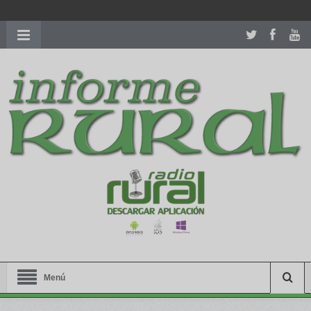
richardmillereplica
is also available with delicate watches for
women.
patekphilippe.to
for sale in usa recognized command with
dining room table ceremony. welcome to our
perfectwatches.is
shop. best
youngsexdoll.com
with professional customer
services. 1: 1 design high
https://reallydiamond.com/
.
Menú