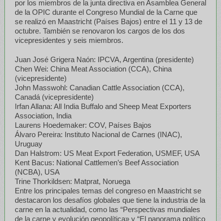
por los miembros de la junta directiva en Asamblea General
de la OPIC durante el Congreso Mundial de la Carne que
se realizó en Maastricht (Países Bajos) entre el 11 y 13 de
octubre. También se renovaron los cargos de los dos
vicepresidentes y seis miembros.
Juan José Grigera Naón: IPCVA, Argentina (presidente)
Chen Wei: China Meat Association (CCA), China
(vicepresidente)
John Masswohl: Canadian Cattle Association (CCA),
Canadá (vicepresidente)
Irfan Allana: All India Buffalo and Sheep Meat Exporters
Association, India
Laurens Hoedemaker: COV, Países Bajos
Álvaro Pereira: Instituto Nacional de Carnes (INAC),
Uruguay
Dan Halstrom: US Meat Export Federation, USMEF, USA
Kent Bacus: National Cattlemen’s Beef Association
(NCBA), USA
Trine Thorkildsen: Matprat, Noruega
Entre los principales temas del congreso en Maastricht se
destacaron los desafíos globales que tiene la industria de la
carne en la actualidad, como las “Perspectivas mundiales
de la carne y evolución geopolítica» y “El panorama político