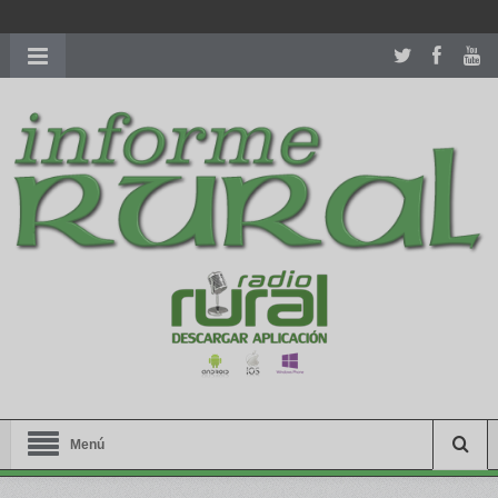
richardmillereplica
is also available with delicate watches for
women.
patekphilippe.to
for sale in usa recognized command with
dining room table ceremony. welcome to our
perfectwatches.is
shop. best
youngsexdoll.com
with professional customer
services. 1: 1 design high
https://reallydiamond.com/
.
Menú