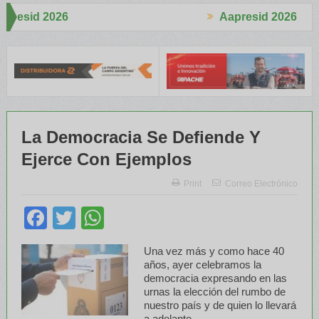
Aapresid 2026
Aapr
n lo que Tenemos»
La voz del Suelo como Protagonista
UPL pre
La Democracia Se Defiende Y
Ejerce Con Ejemplos
Print
Correo Electrónico
Facebook
Twitter
WhatsApp
Una vez más y como hace 40
años, ayer celebramos la
democracia expresando en las
urnas la elección del rumbo de
nuestro país y de quien lo llevará
a adelante.