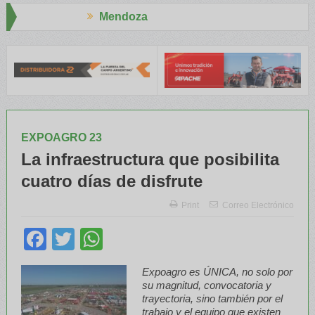
Mendoza
Aapre
l RENATRE y el INTA capacitaron a Trabajadores Rurales
Legislad
EXPOAGRO 23
La infraestructura que posibilita
cuatro días de disfrute
Print
Correo Electrónico
Facebook
Twitter
WhatsApp
Expoagro es ÚNICA, no solo por
su magnitud, convocatoria y
trayectoria, sino también por el
trabajo y el equipo que existen