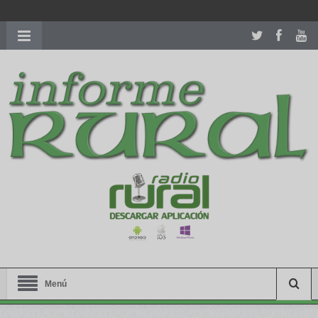
richardmillereplica
is also available with delicate watches for
women.
patekphilippe.to
for sale in usa recognized command with
dining room table ceremony. welcome to our
perfectwatches.is
shop. best
youngsexdoll.com
with professional customer
services. 1: 1 design high
https://reallydiamond.com/
.
Menú