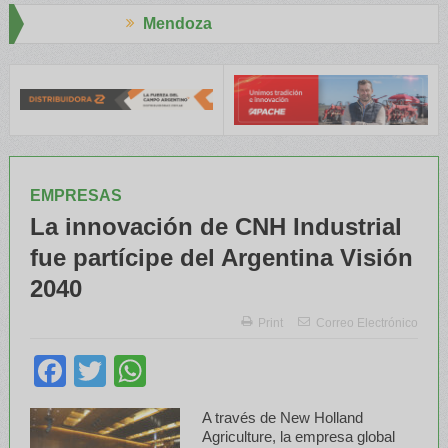
doza
Aapresid 
TRE y el INTA capacitaron a Trabajadores Rurales
Legisladores 
EMPRESAS
La innovación de CNH Industrial
fue partícipe del Argentina Visión
2040
Print
Correo Electrónico
Facebook
Twitter
WhatsApp
A través de New Holland
Agriculture, la empresa global