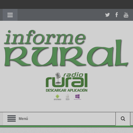
richardmillereplica
is also available with delicate watches for
women.
patekphilippe.to
for sale in usa recognized command with
dining room table ceremony. welcome to our
perfectwatches.is
shop. best
youngsexdoll.com
with professional customer
services. 1: 1 design high
https://reallydiamond.com/
.
Menú