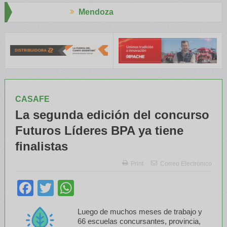
ndoza
Aapresid
NATRE y el INTA capacitaron a Trabajadores Rurales
Legisladores
CASAFE
La segunda edición del concurso
Futuros Líderes BPA ya tiene
finalistas
Print
Correo Electrónico
Facebook
Twitter
WhatsApp
Luego de muchos meses de trabajo y
66 escuelas concursantes, provincia,