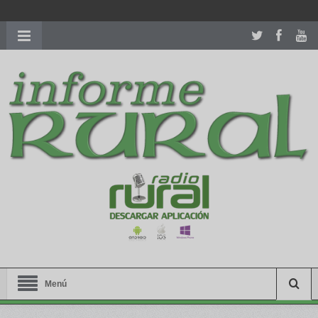
richardmillereplica
is also available with delicate watches for
women.
patekphilippe.to
for sale in usa recognized command with
dining room table ceremony. welcome to our
perfectwatches.is
shop. best
youngsexdoll.com
with professional customer
services. 1: 1 design high
https://reallydiamond.com/
.
Menú