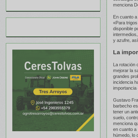
menciona D
En cuanto a 
«Para trigos
disponible p
intermedios,
y azufre, así
La impor
La rotación 
mejorar la s
grandes pro
incidencia h
importancia 
Gustavo Fran
barbecho es 
tener un ant
suelo, contr
menciona que
en cuanto a 
húmedo, lo q