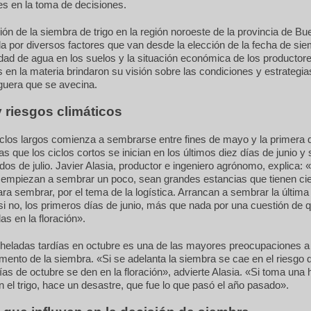
s en la toma de decisiones.
ción de la siembra de trigo en la región noroeste de la provincia de B
 por diversos factores que van desde la elección de la fecha de si
lidad de agua en los suelos y la situación económica de los productor
s en la materia brindaron su visión sobre las condiciones y estrategia
guera que se avecina.
 riesgos climáticos
ciclos largos comienza a sembrarse entre fines de mayo y la primera
ras que los ciclos cortos se inician en los últimos diez días de junio y
os de julio. Javier Alasia, productor e ingeniero agrónomo, explica:
 empiezan a sembrar un poco, sean grandes estancias que tienen ci
ra sembrar, por el tema de la logística. Arrancan a sembrar la últi
i no, los primeros días de junio, más que nada por una cuestión de 
as en la floración».
 heladas tardías en octubre es una de las mayores preocupaciones a 
omento de la siembra. «Si se adelanta la siembra se cae en el riesgo 
ías de octubre se den en la floración», advierte Alasia. «Si toma una 
 el trigo, hace un desastre, que fue lo que pasó el año pasado».