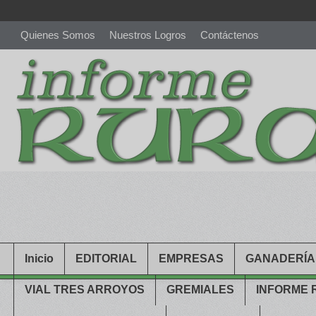
Quienes Somos
Nuestros Logros
Contáctenos
richardmillereplica
is also available with delicate watches for wo
youngsexdoll.com
with professional customer services. 1: 1 desi
Inicio
EDITORIAL
EMPRESAS
GANADERÍA
VIAL TRES ARROYOS
GREMIALES
INFORME 