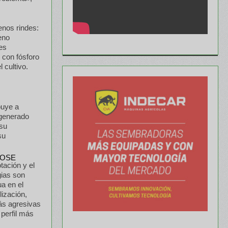
enos rindes:
eno
des
n con fósforo
 cultivo.
buye a
 generado
 su
su
tación y el
gias son
ua en el
lización,
más agresivas
perfil más