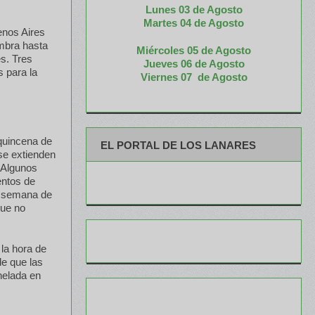
Lunes 03 de Agosto
M
artes 04 de Agosto
uenos Aires
embra hasta
Miércoles 05 de
Agosto
es. Tres
Jueves 06 de Agosto
s para la
Viernes 07 de Agosto
 quincena de
EL PORTAL DE LOS LANARES
 se extienden
 «Algunos
entos de
ma semana de
que no
la hora de
de que las
helada en