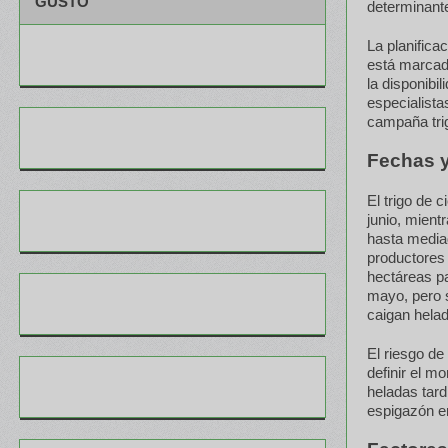
GUSTO
determinante
La planifica
está marcada
la disponibi
especialista
campaña tri
Fechas y
El trigo de 
junio, mient
hasta mediad
productores
hectáreas pa
mayo, pero s
caigan helad
El riesgo de
definir el m
heladas tard
espigazón en