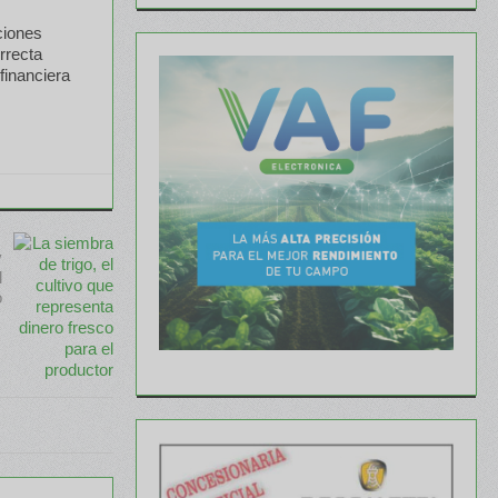
ciones
rrecta
financiera
y
l
o