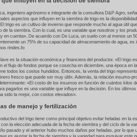
 que influyen en la decisión de siembra
ca, ingeniero agrónomo e integrante de la consultora D&P Agro, seña
ipales aspectos que influyen en la siembra de trigo es la disponibilida
«El trigo es un cultivo de invierno que responde mucho al agua útil que
cio de la siembra. Con lo cual, es una variable que nosotros y los prod
 en cuenta». De acuerdo con De Luca, un suelo con al menos un 
ferentemente un 75% de su capacidad de almacenamiento de agua, es i
os rindes.fo
clave es la situación económica y financiera del productor. «El trigo es
n el flujo de fondos porque se cosecha en diciembre, una época en la
ene todos los costos hundidos. Entonces, la venta del trigo represent
inero fresco que puede ser muy útil». Además, la relación insumo-pr
eterminante: «El costo de los insumos en función de cuántos kilos de
ra pagarlos es una variable que influye en la decisión. En los últimos
ha sido la mejor, con costos elevados».
as de manejo y fertilización
oductivo del trigo tiene como principal objetivo evitar heladas en la e
 con la elección adecuada de la fecha de siembra y del ciclo de la va
l año pasado y el anterior hubo muchos daños por heladas, por lo que 
lave es ajustar la fecha de siembra y la variedad para esquivar este 