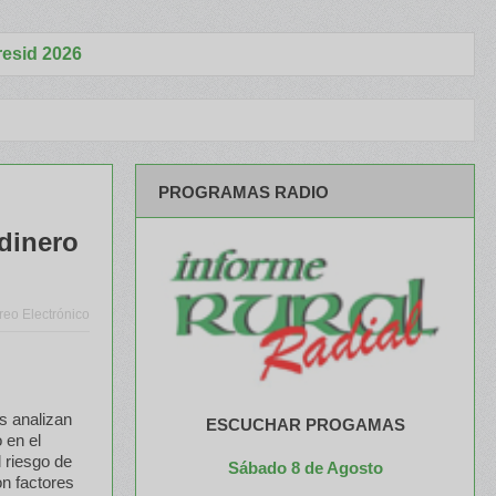
Aa
cialistas abordaron claves para una Producción Responsable
Alime
PROGRAMAS RADIO
 dinero
reo Electrónico
s analizan
ESCUCHAR PROGAMAS
 en el
l riesgo de
Sábado 8 de Agosto
on factores