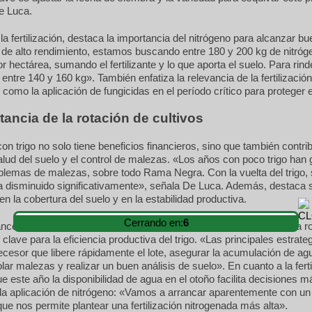
e Luca.
la fertilización, destaca la importancia del nitrógeno para alcanzar bu
 de alto rendimiento, estamos buscando entre 180 y 200 kg de nitróg
or hectárea, sumando el fertilizante y lo que aporta el suelo. Para rin
 entre 140 y 160 kg». También enfatiza la relevancia de la fertilizació
 como la aplicación de fungicidas en el período crítico para proteger el
tancia de la rotación de cultivos
con trigo no solo tiene beneficios financieros, sino que también contri
alud del suelo y el control de malezas. «Los años con poco trigo han
blemas de malezas, sobre todo Rama Negra. Con la vuelta del trigo,
a disminuido significativamente», señala De Luca. Además, destaca 
en la cobertura del suelo y en la estabilidad productiva.
Cerrando en:
5
co, ingeniero agrónomo, resalta que una buena planificación de la ro
clave para la eficiencia productiva del trigo. «Las principales estrate
ecesor que libere rápidamente el lote, asegurar la acumulación de ag
olar malezas y realizar un buen análisis de suelo». En cuanto a la ferti
 este año la disponibilidad de agua en el otoño facilita decisiones 
la aplicación de nitrógeno: «Vamos a arrancar aparentemente con un 
ue nos permite plantear una fertilización nitrogenada más alta».