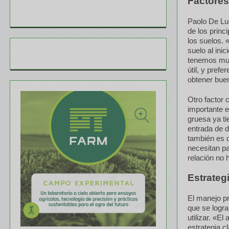
Factores
Paolo De Lu
de los princ
los suelos. 
suelo al ini
tenemos muy
útil, y pre
obtener buen
Otro factor 
importante e
gruesa ya ti
entrada de d
también es d
necesitan pa
relación no 
Estrategi
El manejo pr
que se logra
utilizar. «E
estrategia c