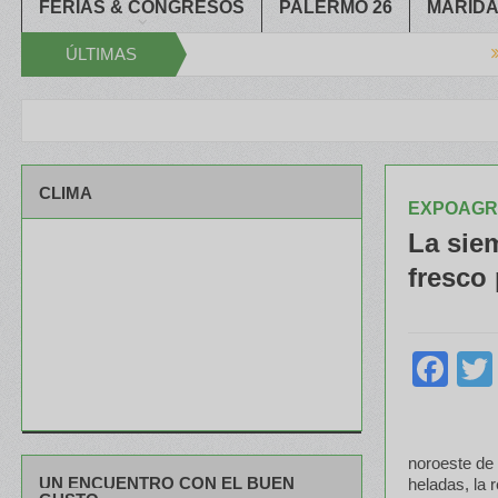
FERIAS & CONGRESOS
PALERMO 26
MARIDA
2026
ÚLTIMAS
Mendoza
.500 asistencias cerró el XXXIV Congreso Aapresid
El RENATRE y
NOTICIAS
CLIMA
EXPOAGR
La siem
fresco 
Fa
noroeste de 
UN ENCUENTRO CON EL BUEN
heladas, la 