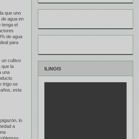
la que uno
d de agua en
 tenga el
uctores
50% de agua
deal para
 un cultivo
 que la
ILINOIS
a una
oducto
 trigo se
 años, esta
spigazón, lo
riedad a
una
problema»,