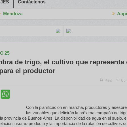
JES
Contáctenos
Aapresid 2026
 el INTA capacitaron a Trabajadores Rurales
Legisladores y Espe
O 25
bra de trigo, el cultivo que representa
para el productor
Print
Cor
cebook
Twitter
WhatsApp
Con la planificación en marcha, productores y asesore
las variables que definirán la próxima campaña de trigo
la provincia de Buenos Aires. La disponibilidad de agua en el suelo, e
relación insumo-producto y la importancia de la rotación de cultivos s