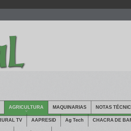
men.
patekphilippe.to
for sale in usa recognized command with dining 
gn high
https://reallydiamond.com/
.
AGRICULTURA
MAQUINARIAS
NOTAS TÉCNI
RURAL TV
AAPRESID
Ag Tech
CHACRA DE B