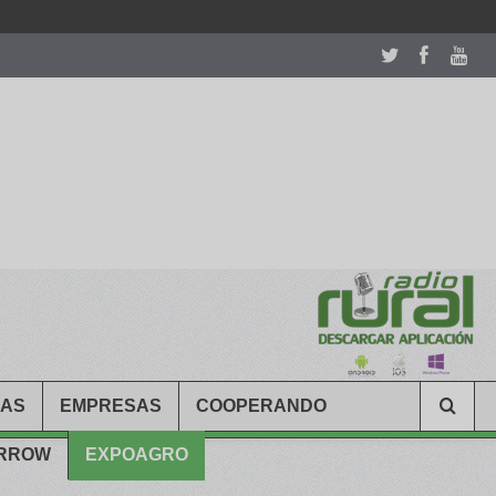
room table ceremony. welcome to our
perfectwatches.is
shop. best
CAS
EMPRESAS
COOPERANDO
ARROW
EXPOAGRO