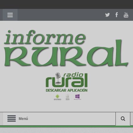
richardmillereplica
is also available with delicate watches for
women.
patekphilippe.to
for sale in usa recognized command with
dining room table ceremony. welcome to our
perfectwatches.is
shop. best
youngsexdoll.com
with professional customer
services. 1: 1 design high
https://reallydiamond.com/
.
Menú