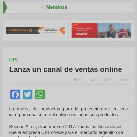
Mendoza
Aapre
 RENATRE y el INTA capacitaron a Trabajadores Rurales
Legislad
UPL
Lanza un canal de ventas online
Print
Correo Electrónico
Facebook
Twitter
WhatsApp
La marca de productos para la protección de cultivos
incorpora una sucursal online con todos sus productos.
Buenos Aires, diciembre de 2017. Todos los fitosanitarios
que la empresa UPL ofrece para el mercado argentino ya