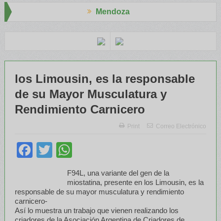
Mendoza
o Aapresid
El RENATRE y el INTA capacitaron a Trabajadores Rura
los Limousin, es la responsable
de su Mayor Musculatura y
Rendimiento Carnicero
Print
Correo Electrónico
Facebook
Twitter
WhatsApp
F94L, una variante del gen de la
miostatina, presente en los Limousin, es la
responsable de su mayor musculatura y rendimiento
carnicero-
Así lo muestra un trabajo que vienen realizando los
criadores de la Asociación Argentina de Criadores de