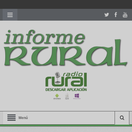
richardmillereplica
is also available with delicate watches for
women.
patekphilippe.to
for sale in usa recognized command with
dining room table ceremony. welcome to our
perfectwatches.is
shop. best
youngsexdoll.com
with professional customer
services. 1: 1 design high
https://reallydiamond.com/
.
Menú