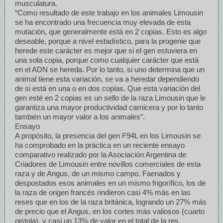
musculatura.
“Como resultado de este trabajo en los animales Limousin
se ha encontrado una frecuencia muy elevada de esta
mutación, que generalmente está en 2 copias. Esto es algo
deseable, porque a nivel estadístico, para la progenie que
herede este carácter es mejor que si el gen estuviera en
una sola copia, porque como cualquier carácter que está
en el ADN se hereda. Por lo tanto, si uno determina que un
animal tiene esta variación, se va a heredar dependiendo
de si está en una o en dos copias. Que esta variación del
gen esté en 2 copias es un sello de la raza Limousin que le
garantiza una mayor productividad carnicera y por lo tanto
también un mayor valor a los animales”.
Ensayo
A propósito, la presencia del gen F94L en los Limousin se
ha comprobado en la práctica en un reciente ensayo
comparativo realizado por la Asociación Argentina de
Criadores de Limousin entre novillos comerciales de esta
raza y de Angus, de un mismo campo. Faenados y
despostados esos animales en un mismo frigorífico, los de
la raza de origen francés rindieron casi 4% más en las
reses que en los de la raza británica, logrando un 27% más
de precio que el Angus, en los cortes más valiosos (cuarto
pistola), y casi un 13% de valor en el total de la res.