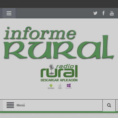
richardmillereplica
is also available with delicate watches for
women.
patekphilippe.to
for sale in usa recognized command with
dining room table ceremony. welcome to our
perfectwatches.is
shop. best
youngsexdoll.com
with professional customer
services. 1: 1 design high
https://reallydiamond.com/
.
Menú