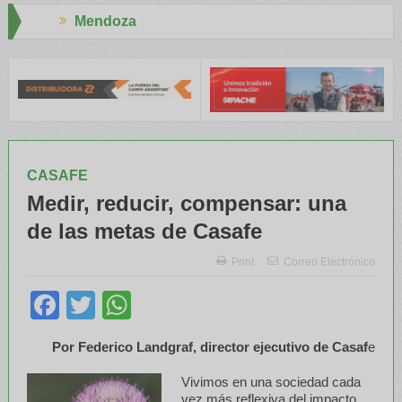
Aapresid 2026
 INTA capacitaron a Trabajadores Rurales
Legisladores y Especia
CASAFE
Medir, reducir, compensar: una
de las metas de Casafe
Print
Correo Electrónico
Facebook
Twitter
WhatsApp
Por Federico Landgraf, director ejecutivo de Casaf
e
Vivimos en una sociedad cada
vez más reflexiva del impacto