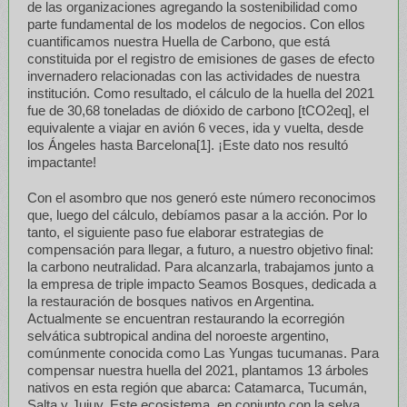
de las organizaciones agregando la sostenibilidad como
parte fundamental de los modelos de negocios. Con ellos
cuantificamos nuestra Huella de Carbono, que está
constituida por el registro de emisiones de gases de efecto
invernadero relacionadas con las actividades de nuestra
institución. Como resultado, el cálculo de la huella del 2021
fue de 30,68 toneladas de dióxido de carbono [tCO2eq], el
equivalente a viajar en avión 6 veces, ida y vuelta, desde
los Ángeles hasta Barcelona[1]. ¡Este dato nos resultó
impactante!
Con el asombro que nos generó este número reconocimos
que, luego del cálculo, debíamos pasar a la acción. Por lo
tanto, el siguiente paso fue elaborar estrategias de
compensación para llegar, a futuro, a nuestro objetivo final:
la carbono neutralidad. Para alcanzarla, trabajamos junto a
la empresa de triple impacto Seamos Bosques, dedicada a
la restauración de bosques nativos en Argentina.
Actualmente se encuentran restaurando la ecorregión
selvática subtropical andina del noroeste argentino,
comúnmente conocida como Las Yungas tucumanas. Para
compensar nuestra huella del 2021, plantamos 13 árboles
nativos en esta región que abarca: Catamarca, Tucumán,
Salta y Jujuy. Este ecosistema, en conjunto con la selva