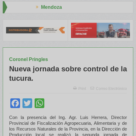
doza
Aapresid 
TRE y el INTA capacitaron a Trabajadores Rurales
Legisladores y
Coronel Pringles
Nueva jornada sobre control de la
tucura.
Print
Correo Electrónico
Facebook
Twitter
WhatsApp
Con la presencia del Ing. Agr. Luis Herrera, Director
Provincial de Fiscalización Agropecuaria, Alimentaria y de
los Recursos Naturales de la Provincia, en la Dirección de
Producción local se realizó la segunda jornada de