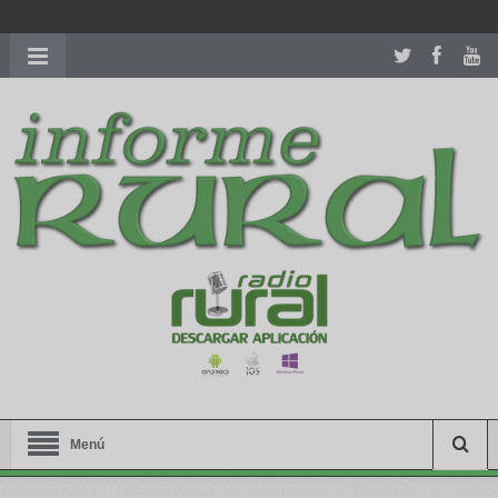
richardmillereplica
is also available with delicate watches for
women.
patekphilippe.to
for sale in usa recognized command with
dining room table ceremony. welcome to our
perfectwatches.is
shop. best
youngsexdoll.com
with professional customer
services. 1: 1 design high
https://reallydiamond.com/
.
Menú