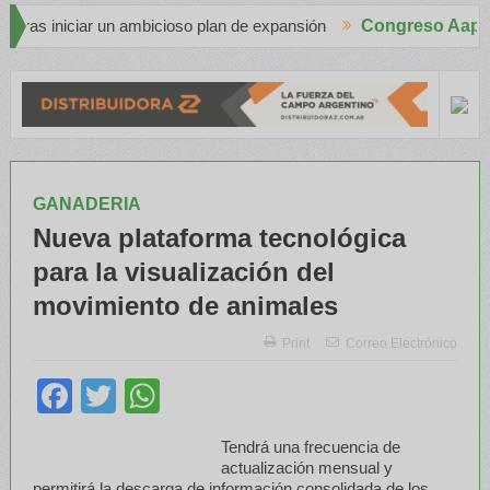
 un ambicioso plan de expansión
Congreso Aapresid 2026
Apache en el Congreso Aapresid 2026
erceros
GANADERIA
Nueva plataforma tecnológica
para la visualización del
movimiento de animales
Print
Correo Electrónico
Facebook
Twitter
WhatsApp
Tendrá una frecuencia de
actualización mensual y
permitirá la descarga de información consolidada de los