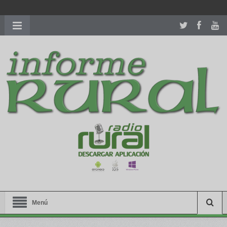
richardmillereplica
is also available with delicate watches for
women.
patekphilippe.to
for sale in usa recognized command with
dining room table ceremony. welcome to our
perfectwatches.is
shop. best
youngsexdoll.com
with professional customer
services. 1: 1 design high
https://reallydiamond.com/
.
Menú