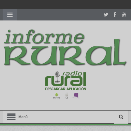
richardmillereplica
is also available with delicate watches for
women.
patekphilippe.to
for sale in usa recognized command with
dining room table ceremony. welcome to our
perfectwatches.is
shop. best
youngsexdoll.com
with professional customer
services. 1: 1 design high
https://reallydiamond.com/
.
Menú