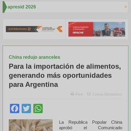
Aapresid 2026
OIS despertó mucho interés en el Congreso
Del Cono Sur al Mundo
China redujo aranceles
Para la importación de alimentos,
generando más oportunidades
para Argentina
Print
Correo Electrónico
Facebook
Twitter
WhatsApp
La Republica Popular China
aprobó el Comunicado