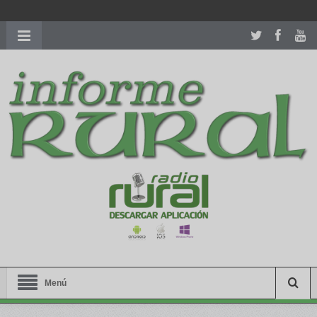
richardmillereplica
is also available with delicate watches for
women.
patekphilippe.to
for sale in usa recognized command with
dining room table ceremony. welcome to our
perfectwatches.is
shop. best
youngsexdoll.com
with professional customer
services. 1: 1 design high
https://reallydiamond.com/
.
Menú