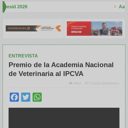
Aapresid 2026
A
espertó mucho interés en el Congreso
Del Cono Sur al Mundo
Jáur
ENTREVISTA
Premio de la Academia Nacional
de Veterinaria al IPCVA
Print
Correo Electrónico
Facebook
Twitter
WhatsApp