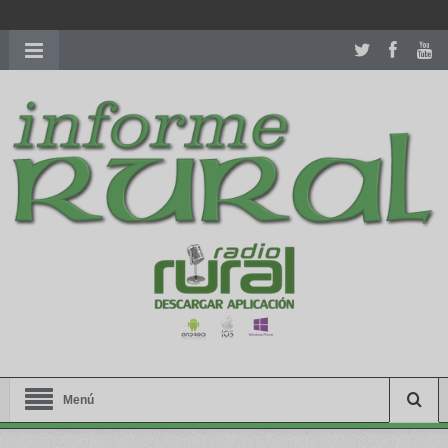
richardmillereplica
is also available with delicate watches for
women.
patekphilippe.to
for sale in usa recognized command with
dining room table ceremony. welcome to our
perfectwatches.is
shop. best
youngsexdoll.com
with professional customer
services. 1: 1 design high
https://reallydiamond.com/
.
Menú