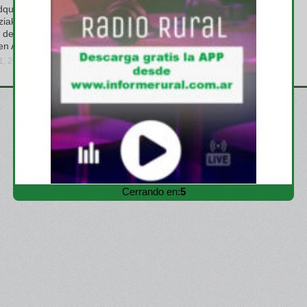
quiere el
Profertil logra la verificación
ziak y consolida
de la huella de carbono de su
 de soja no
urea granulada por parte de
en Argentina
terceros
31, 2026
viernes, julio 31, 2026
Cerrando en:
4