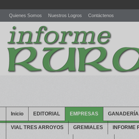
Quienes Somos
Nuestros Logros
Contáctenos
richardmillereplica
is also available with delicate watches for wo
youngsexdoll.com
with professional customer services. 1: 1 desi
Inicio
EDITORIAL
EMPRESAS
GANADERÍA
VIAL TRES ARROYOS
GREMIALES
INFORME 