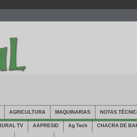
men.
patekphilippe.to
for sale in usa recognized command with dining 
gn high
https://reallydiamond.com/
.
AGRICULTURA
MAQUINARIAS
NOTAS TÉCNI
RURAL TV
AAPRESID
Ag Tech
CHACRA DE B