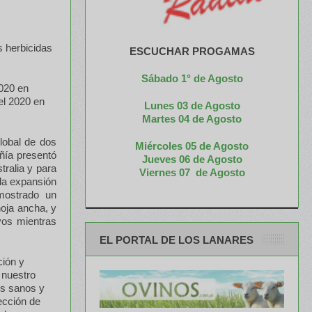
s herbicidas
ESCUCHAR PROGAMAS
Sábado 1° de Agosto
020 en
el 2020 en
Lunes 03 de Agosto
M
artes 04 de Agosto
lobal de dos
Miércoles 05 de
Agosto
ñía presentó
Jueves 06 de Agosto
tralia y para
Viernes 07 de Agosto
 la expansión
mostrado un
hoja ancha, y
vos mientras
EL PORTAL DE LOS LANARES
ción y
 nuestro
os sanos y
ección de