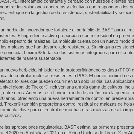
BASF. «El intercambio constante y cercano con nuestros clientes no
contrar las soluciones concretas y efectivas que respondan a los d
res: enfoque en la gestión de la resistencia, sustentabilidad y soluci
n».
n herbicida innovador que fortalece el portafolio de BASF para el m
stentes. El ingrediente activo proporciona control residual en preem
mplio espectro de malezas. La molécula cuenta con un nuevo modo d
 las malezas que han desarrollado resistencia. Sin ninguna resistenc
e conocida, Luximo® fortalece los sistemas integrados para el contro
istentes de manera sustentable
un nuevo herbicida inhibidor de la protoporfirinógeno oxidasa (PPO) q
ica de controlar malezas resistentes a PPO. El nuevo herbicida es 
efectos foliares que pueden ocurrir en tan solo un día. Las aplicacion
a nivel global de Tirexor® incluyen una amplia gama de cultivos, incl
es, entre otros. Además, es el primer modo de acción para la quema fo
20 años, ofreciendo una nueva herramienta de control en presiembra
dad, Tirexor® también proporciona control residual de malezas de hoja
ramienta clave para el control de muchas otras malezas de alta impo
es cultivos.
de las aprobaciones regulatorias, BASF estima las primeras present
 el 2020 en Australia y 2021 en el Reino Unido, y de Tirexor® en Aus