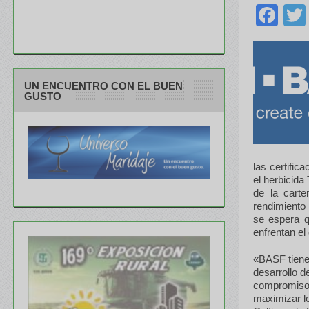
Fa
UN ENCUENTRO CON EL BUEN
GUSTO
las certific
el herbicida
de la cart
rendimiento 
se espera q
enfrentan el
«BASF tiene 
desarrollo d
compromiso d
maximizar lo