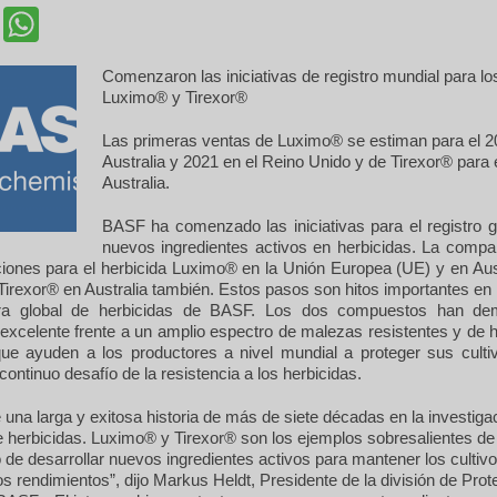
cebook
Twitter
WhatsApp
Comenzaron las iniciativas de registro mundial para lo
Luximo® y Tirexor®
Las primeras ventas de Luximo® se estiman para el 2
Australia y 2021 en el Reino Unido y de Tirexor® para 
Australia.
BASF ha comenzado las iniciativas para el registro g
nuevos ingredientes activos en herbicidas. La compa
aciones para el herbicida Luximo® en la Unión Europea (UE) y en Aus
 Tirexor® en Australia también. Estos pasos son hitos importantes en
era global de herbicidas de BASF. Los dos compuestos han de
excelente frente a un amplio espectro de malezas resistentes y de 
ue ayuden a los productores a nivel mundial a proteger sus culti
 continuo desafío de la resistencia a los herbicidas.
una larga y exitosa historia de más de siete décadas en la investiga
e herbicidas. Luximo® y Tirexor® son los ejemplos sobresalientes de
e desarrollar nuevos ingredientes activos para mantener los cultiv
s rendimientos”, dijo Markus Heldt, Presidente de la división de Prot