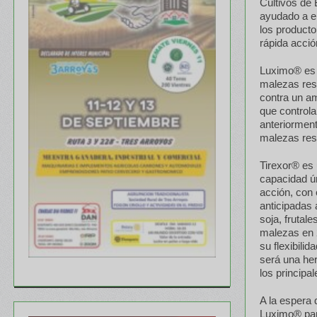
Cultivos de 
ayudado a en
los producto
rápida acció
Luximo® es u
malezas resi
contra un a
que controla
anteriorment
malezas res
Tirexor® es 
capacidad ún
acción, con 
anticipadas 
soja, frutal
malezas en 
su flexibili
será una her
los principal
A la espera 
Luximo® para