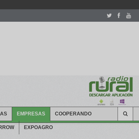
room table ceremony. welcome to our
perfectwatches.is
shop. best
CAS
EMPRESAS
COOPERANDO
ARROW
EXPOAGRO