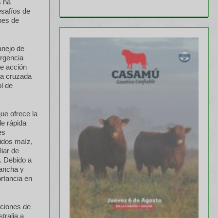
s ha
esafíos de
ones de
anejo de
ergencia
e acción
ia cruzada
l de
ue ofrece la
de rápida
es
uidos maíz,
liar de
. Debido a
 ancha y
rtancia en
aciones de
tralia a