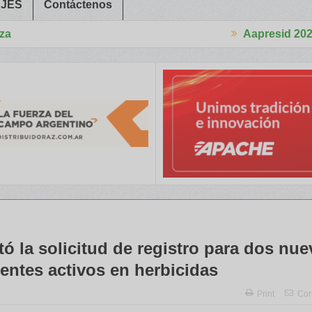
JES
Contáctenos
Aapresid 2026
taron a Trabajadores Rurales
Legisladores y Especialistas abord
ó la solicitud de registro para dos nu
ientes activos en herbicidas
Print
Cor