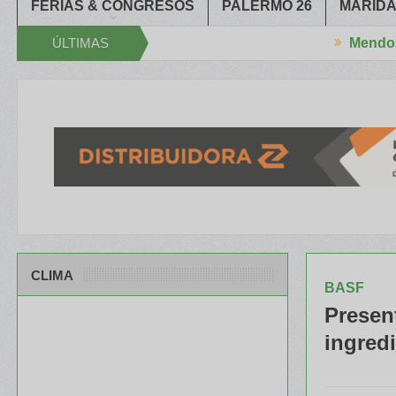
FERIAS & CONGRESOS
PALERMO 26
MARIDA
ÚLTIMAS
Mendoza
as cerró el XXXIV Congreso Aapresid
El RENATRE y el INTA capaci
NOTICIAS
CLIMA
BASF
Present
ingred