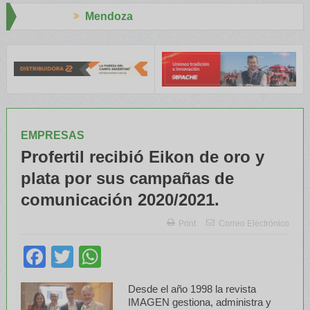
ndoza
Aapresid
NATRE y el INTA capacitaron a Trabajadores Rurales
Legisladores
EMPRESAS
Profertil recibió Eikon de oro y
plata por sus campañas de
comunicación 2020/2021.
Print
Correo Electrónico
Facebook
Twitter
WhatsApp
Desde el año 1998 la revista
IMAGEN gestiona, administra y