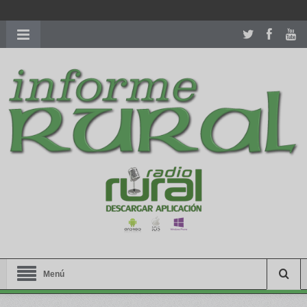
richardmillereplica
is also available with delicate watches for
women.
patekphilippe.to
for sale in usa recognized command with
dining room table ceremony. welcome to our
perfectwatches.is
shop. best
youngsexdoll.com
with professional customer
services. 1: 1 design high
https://reallydiamond.com/
.
Menú