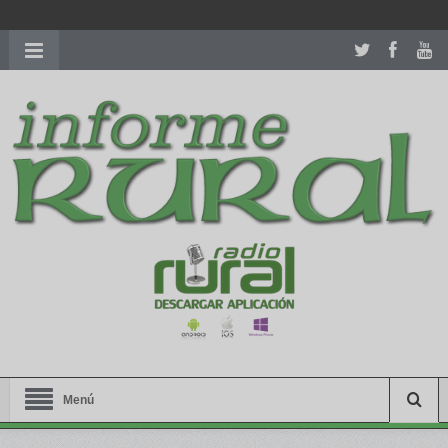
richardmillereplica
is also available with delicate watches for
women.
patekphilippe.to
for sale in usa recognized command with
dining room table ceremony. welcome to our
perfectwatches.is
shop. best
youngsexdoll.com
with professional customer
services. 1: 1 design high
https://reallydiamond.com/
.
Menú