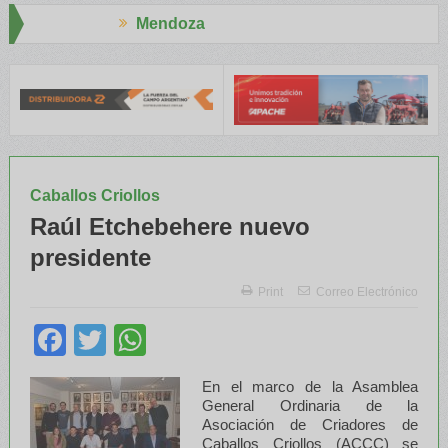
ndoza
Aapresid
ATRE y el INTA capacitaron a Trabajadores Rurales
Legisladores 
Caballos Criollos
Raúl Etchebehere nuevo
presidente
Print
Correo Electrónico
Facebook
Twitter
WhatsApp
En el marco de la Asamblea
General Ordinaria de la
Asociación de Criadores de
Caballos Criollos (ACCC) se