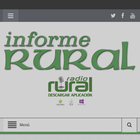
richardmillereplica
is also available with delicate watches for
women.
patekphilippe.to
for sale in usa recognized command with
dining room table ceremony. welcome to our
perfectwatches.is
shop. best
youngsexdoll.com
with professional customer
services. 1: 1 design high
https://reallydiamond.com/
.
Menú