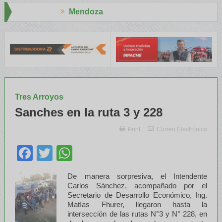
ndoza
Aapresid
NATRE y el INTA capacitaron a Trabajadores Rurales
Legisladores
Tres Arroyos
Sanches en la ruta 3 y 228
Print
Correo Electrónico
Facebook
Twitter
WhatsApp
De manera sorpresiva, el Intendente
Carlos Sánchez, acompañado por el
Secretario de Desarrollo Económico, Ing.
Matías Fhurer, llegaron hasta la
intersección de las rutas N°3 y N° 228, en